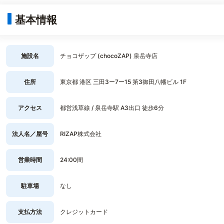
基本情報
施設名
チョコザップ (chocoZAP) 泉岳寺店
住所
東京都 港区 三田3ー7ー15 第3御田八幡ビル 1F
アクセス
都営浅草線 / 泉岳寺駅 A3出口 徒歩6分
法人名／屋号
RIZAP株式会社
営業時間
24:00間
駐車場
なし
支払方法
クレジットカード