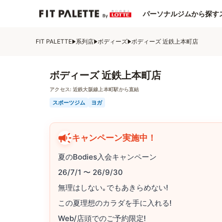
パーソナルジムから探す
FIT PALETTE
系列店
ボディーズ
ボディーズ 近鉄上本町店
ボディーズ 近鉄上本町店
アクセス:
近鉄大阪線上本町駅から直結
スポーツジム
ヨガ
キャンペーン実施中！
夏のBodies入会キャンペーン
26/7/1 〜 26/9/30
無理はしない｡でもあきらめない!
この夏理想のカラダを手に入れる!
Web/店頭でのご予約限定!