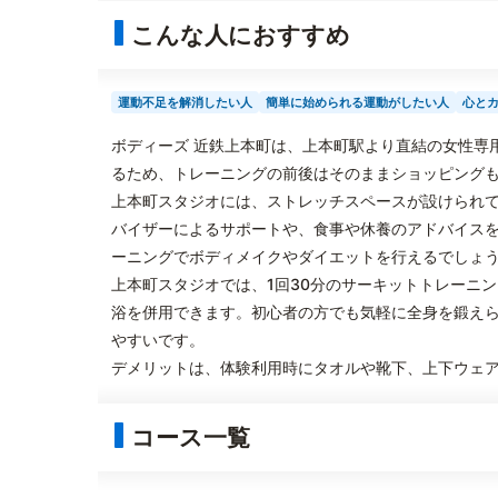
こんな人におすすめ
運動不足を解消したい人
簡単に始められる運動がしたい人
心と
ボディーズ 近鉄上本町は、上本町駅より直結の女性専
るため、トレーニングの前後はそのままショッピング
上本町スタジオには、ストレッチスペースが設けられ
バイザーによるサポートや、食事や休養のアドバイス
ーニングでボディメイクやダイエットを行えるでしょ
上本町スタジオでは、1回30分のサーキットトレーニ
浴を併用できます。初心者の方でも気軽に全身を鍛え
やすいです。
デメリットは、体験利用時にタオルや靴下、上下ウェ
コース一覧