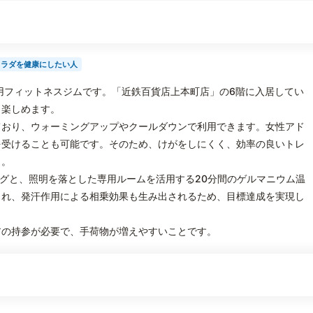
カラダを健康にしたい人
用フィットネスジムです。「近鉄百貨店上本町店」の6階に入居してい
も楽しめます。
ており、ウォーミングアップやクールダウンで利用できます。女性アド
を受けることも可能です。そのため、けがをしにくく、効率の良いトレ
う。
ングと、照明を落とした専用ルームを活用する20分間のゲルマニウム温
られ、発汗作用による相乗効果も生み出されるため、目標達成を実現し
アの持参が必要で、手荷物が増えやすいことです。