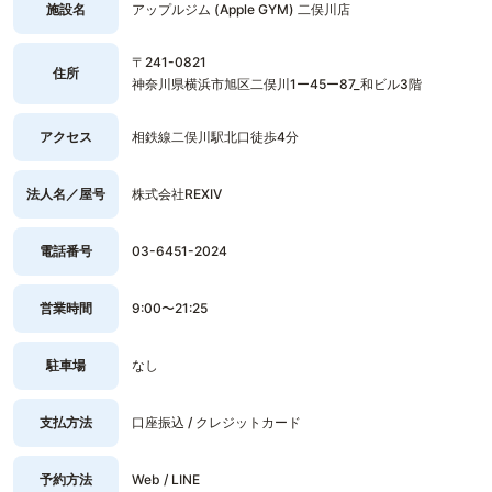
施設名
アップルジム (Apple GYM) 二俣川店
〒241-0821
住所
神奈川県横浜市旭区二俣川1ー45ー87_和ビル3階
アクセス
相鉄線二俣川駅北口徒歩4分
法人名／屋号
株式会社REXIV
電話番号
03-6451-2024
営業時間
9:00〜21:25
駐車場
なし
支払方法
口座振込 / クレジットカード
予約方法
Web / LINE