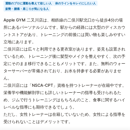
運動のプロに運動を教えて欲しい人
体のラインをキレイにしたい人
姿勢・腰痛・肩こりが気になる人
Apple GYM 二又川店は、相鉄線の二俣川駅北口から徒歩4分の場
所にあるパーソナルジムです。駅からの経路には大型のディスカウ
ントストアがあり、トレーニングの前後には買い物も楽しみやすい
立地にあります。
二俣川店には広々と利用できる更衣室があります。姿見も設置され
ているため、トレーニング後に髪型やメイクを整えやすく、次の予
定にそのまま移行できることもメリットです。また、無料のウォー
ターサーバーが常備されており、お水を持参する必要がありませ
ん。
二俣川店には「NSCA-CPT」資格を持つトレーナーが在籍中です。
栄養学や機能解剖学にも詳しいトレーナーの指導も受けられるた
め、ジムで行うトレーニングはもちろんのこと、食事に関するハイ
レベルな指導にも期待できるでしょう。
ただし、女性トレーナーは在籍していないため、女性による指導を
受けられないことはデメリットです。