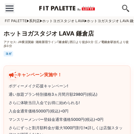
FIT PALETTE
系列店
ホットヨガスタジオ LAVA
ホットヨガスタジオ LAVA 
ホットヨガスタジオ LAVA 鎌倉店
アクセス:
JR横須賀線･湘南新宿ライン｢鎌倉駅｣西口より徒歩3分･江ノ電鎌倉駅改札より徒
歩3分
ヨガ
キャンペーン実施中！
ボディーメイク応援キャンペーン!
通い放題プラン特別価格3ヵ月間月額2980円(税込)
さらに体験当日入会でお得に始められる!
入会金通常価格5000円(税込)￫0円
マンスリーメンバー登録金通常価格5000円(税込)￫0円
さらにずっと割月額料金が最大1000円割引!※詳しくは店舗スタッ