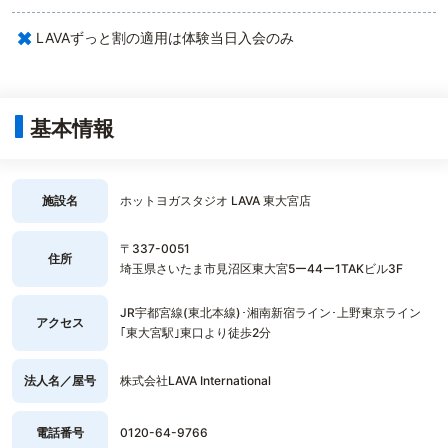
×
LAVAずっと割の適用は体験当日入会のみ
基本情報
施設名
ホットヨガスタジオ LAVA 東大宮店
〒337-0051
住所
埼玉県さいたま市見沼区東大宮5ー44ー1TAKビル3F
JR宇都宮線(東北本線)･湘南新宿ライン･上野東京ライン
アクセス
｢東大宮駅｣東口より徒歩2分
法人名／屋号
株式会社LAVA International
電話番号
0120-64-9766