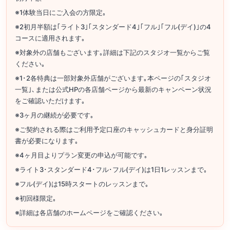
※1体験当日にご入会の方限定｡
※2初月半額は｢ライト3｣｢スタンダード4｣｢フル｣｢フル(デイ)｣の4
コースに適用されます｡
※対象外の店舗もございます｡詳細は下記のスタジオ一覧からご覧
ください｡
※1･2各特典は一部対象外店舗がございます｡本ページの｢スタジオ
一覧｣､または公式HPの各店舗ページから最新のキャンペーン状況
をご確認いただけます｡
※3ヶ月の継続が必要です｡
※ご契約される際はご利用予定口座のキャッシュカードと身分証明
書が必要になります｡
※4ヶ月目よりプラン変更の申込が可能です｡
※ライト3･スタンダード4･フル･フル(デイ)は1日1レッスンまで｡
※フル(デイ)は15時スタートのレッスンまで｡
※初回様限定｡
※詳細は各店舗のホームページをご確認ください｡