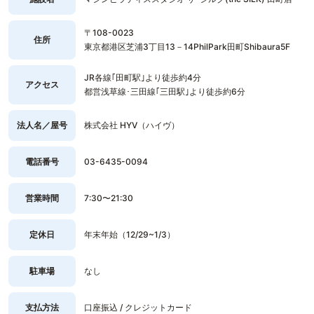
〒108-0023
住所
東京都港区芝浦3丁目13－14PhilPark田町Shibaura5F
JR各線｢田町駅｣より徒歩約4分
アクセス
都営浅草線･三田線｢三田駅｣より徒歩約6分
法人名／屋号
株式会社 HYV（ハイヴ）
電話番号
03-6435-0094
営業時間
7:30〜21:30
定休日
年末年始（12/29~1/3）
駐車場
なし
支払方法
口座振込 / クレジットカード