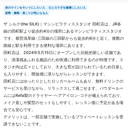
体のラインをキレイにしたい人
心とカラダを健康にしたい人
姿勢・腰痛・肩こりが気になる人
ザ シルク(the SILK)｜マシンピラティススタジオ 田町店は、JR各
線の田町駅より徒歩約4分の場所にあるマシンピラティススタジオ
です。都営浅草線･三田線の三田駅からも徒歩約6分と近く、複数の
路線と駅を利用できる便利な場所にあります。
田町店は、2024年5月15日にオープンした比較的新しい店舗であ
り、清潔感あふれる施設のため快適に利用できるのが特徴です。ス
タジオ内は広々としており、大きな窓が設けられているため日差し
も入りやすく、開放感に浸りながらレッスンができます。
田町店にはゆったりとしたロッカールームもあり、無料ドリンクの
サービスも受けながら、リラックスして過ごせます。パウダールー
ムにはRefa製のドライヤー･ヘアアイロン･コテが備えられており、
メイク直しや髪型のセットもしやすく、レッスン後に予定がある場
合でも安心です。
デメリットは、一部店舗で実施しているプライベートレッスンを受
講できないことです。