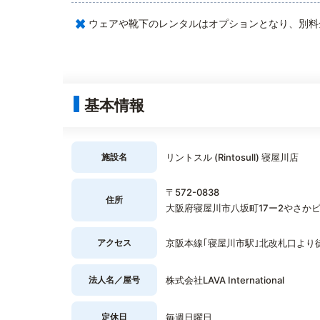
×
ウェアや靴下のレンタルはオプションとなり、別料
基本情報
施設名
リントスル (Rintosull) 寝屋川店
〒572-0838
住所
大阪府寝屋川市八坂町17ー2やさかビ
アクセス
京阪本線｢寝屋川市駅｣北改札口より
法人名／屋号
株式会社LAVA International
定休日
毎週日曜日