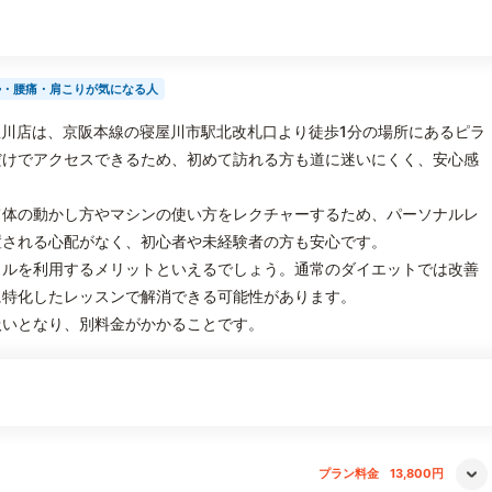
勢・腰痛・肩こりが気になる人
オ 寝屋川店は、京阪本線の寝屋川市駅北改札口より徒歩1分の場所にあるピラ
だけでアクセスできるため、初めて訪れる方も道に迷いにくく、安心感
て体の動かし方やマシンの使い方をレクチャーするため、パーソナルレ
置される心配がなく、初心者や未経験者の方も安心です。
スルを利用するメリットといえるでしょう。通常のダイエットでは改善
に特化したレッスンで解消できる可能性があります。
扱いとなり、別料金がかかることです。
プラン料金
13,800円