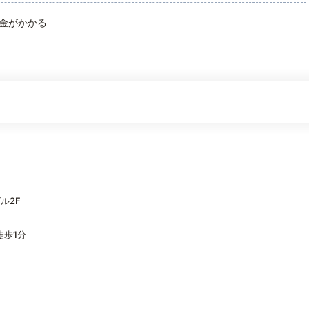
金がかかる
ル2F
徒歩1分