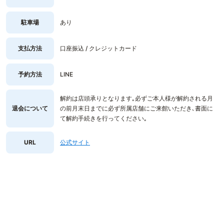
駐車場
あり
支払方法
口座振込 / クレジットカード
予約方法
LINE
解約は店頭承りとなります｡必ずご本人様が解約される月
退会について
の前月末日までに必ず所属店舗にご来館いただき､書面に
て解約手続きを行ってください｡
URL
公式サイト