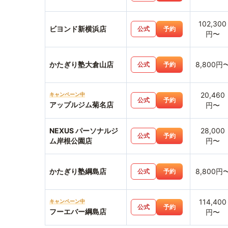
102,300
ビヨンド新横浜店
公式
予約
円〜
かたぎり塾大倉山店
8,800円
公式
予約
20,460
キャンペーン中
公式
予約
アップルジム菊名店
円〜
NEXUS パーソナルジ
28,000
公式
予約
ム岸根公園店
円〜
かたぎり塾綱島店
8,800円
公式
予約
114,400
キャンペーン中
公式
予約
フーエバー綱島店
円〜