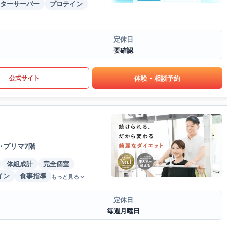
ターサーバー
プロテイン
定休日
要確認
体験・相談予約
公式サイト
･プリマ7階
体組成計
完全個室
イン
食事指導
もっと見る
定休日
毎週月曜日