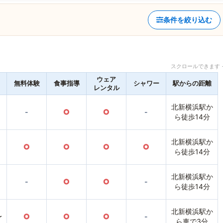
条件を絞り込む
スクロールできます 
ウェア
無料体験
食事指導
シャワー
駅からの距離
レンタル
北新横浜駅か
-
○
○
-
ら徒歩14分
北新横浜駅か
○
○
○
○
ら徒歩14分
北新横浜駅か
-
○
○
-
ら徒歩14分
北新横浜駅か
〜
○
○
○
-
ら車で3分