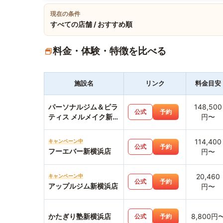
現在の条件
すべての店舗 / おすすめ順
料金・体験・特徴を比べる
施設名
リンク
料金目安
パーソナルジム＆ピラ
148,500
公式
予約
ティス メルメイク新横
円〜
浜店
114,400
キャンペーン中
公式
予約
フーエバー新横浜店
円〜
20,460
キャンペーン中
公式
予約
アップルジム新横浜店
円〜
かたぎり塾新横浜店
8,800円
公式
予約