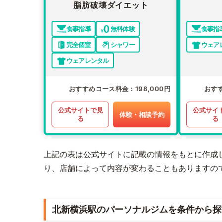
脂肪破壊ダイエット
食事指導
無料体験
食事指
完全個室
シャワー
ウェア
ウェアレンタル
おすすめコース料金
198,000円
おす
公式サイトで見
公式サイ
体験・相談予約
る
る
上記の表は公式サイトに記載の情報をもとに作成
り、店舗によって内容が変わることもありますの
北新横浜駅のパーソナルジムを条件から探