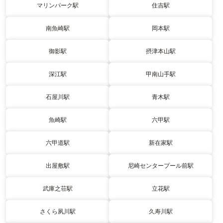
マリンパーク駅
住吉駅
南魚崎駅
岡本駅
御影駅
摂津本山駅
深江駅
甲南山手駅
石屋川駅
青木駅
魚崎駅
六甲駅
六甲道駅
新在家駅
出屋敷駅
尼崎センタープール前駅
武庫之荘駅
立花駅
さくら夙川駅
久寿川駅