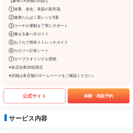
【豪華7大特典の内訳】
①体重、老化、美肌の新常識
②健康たんぱく質レシピ5選
③コーチが運動を丁寧にサポート
④痩せる食べ方ガイド
⑤おうちで簡単ストレッチガイド
⑥カロリー計算シート
⑦カーブスオリジナル壁紙
※各店先着20名限定
※詳細は各店舗のホームページをご確認ください｡
公式サイト
体験・相談予約
サービス内容