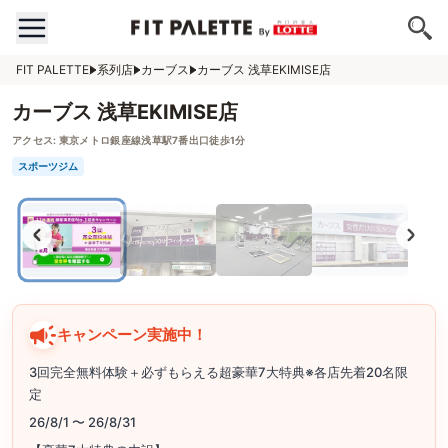
FIT PALETTE
系列店
カーブス
カーブス 浅草EKIMISE店
カーブス 浅草EKIMISE店
アクセス:
東京メトロ銀座線浅草駅7番出口徒歩1分
スポーツジム
キャンペーン実施中！
3回完全無料体験＋必ずもらえる超豪華7大特典※各店先着20名限
定
26/8/1 〜 26/8/31