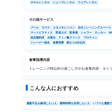
タオルレンタル
シューズレンタル
ウェアレンタル
その他サービス
プール
サウナ
スタジオレッスン
自主トレーニングスペース
マットピラティス
常温ヨガ
駐車場
シャワー
ロッカー
Wi
他店舗利用
水素水
アミノ酸ドリンク
プロテイン
トレーナー指名
食事指導
駅から5分以内
食事指導内容
トレーニング時以外の過ごし方やお食事内容・タイ
こんな人におすすめ
運動不足を解消したい人
隙間時間を活用したい人
いつでも運動