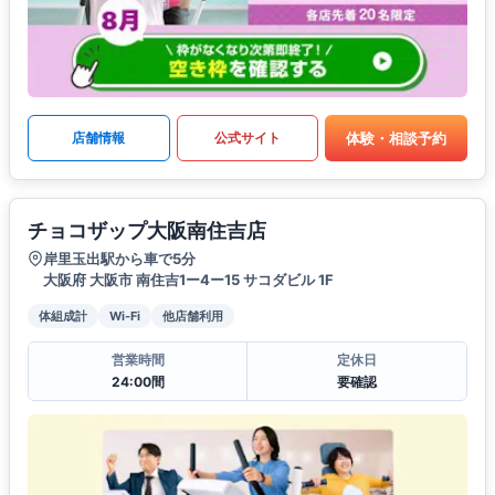
体験・相談予約
店舗情報
公式サイト
チョコザップ大阪南住吉店
岸里玉出駅から車で5分
大阪府 大阪市 南住吉1ー4ー15 サコダビル 1F
体組成計
Wi-Fi
他店舗利用
営業時間
定休日
24:00間
要確認