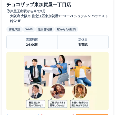
チョコザップ東加賀屋一丁目店
岸里玉出駅から車で3分
大阪府 大阪市 住之江区東加賀屋1ー11ー21 シュテルン パラエスト
鈴栄 1F
体組成計
Wi-Fi
他店舗利用
駅から5分以内
営業時間
定休日
24:00間
要確認