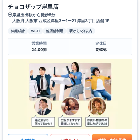
チョコザップ岸里店
岸里玉出駅から徒歩5分
大阪府 大阪市 西成区岸里3ー1ー21 岸里3丁目店舗 1F
体組成計
Wi-Fi
他店舗利用
駅から5分以内
営業時間
定休日
24:00間
要確認