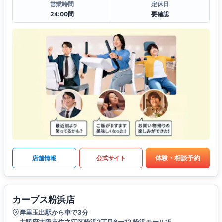
営業時間
定休日
24:00間
要確認
体験・相談予約
店舗情報
公式サイト
カーブス粉浜店
岸里玉出駅から車で3分
大阪府大阪市住之江区粉浜2丁目6ー12 粉浜モール1F