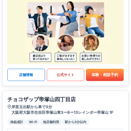
体験・相談予約
店舗情報
公式サイト
チョコザップ帝塚山四丁目店
岸里玉出駅から車で3分
大阪府大阪市住吉区帝塚山東3ー8ー13レインボー帝塚山 1F
体組成計
Wi-Fi
他店舗利用
駅から5分以内