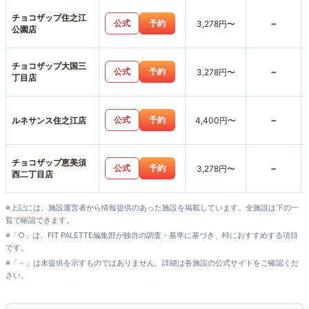
チョコザップ住之江
-
公式
予約
3,278円〜
公園店
チョコザップ大国三
-
公式
予約
3,278円〜
丁目店
-
公式
予約
ルネサンス住之江店
4,400円〜
チョコザップ恵美須
-
公式
予約
3,278円〜
西二丁目店
※上記には、施設運営者から情報提供のあった施設を掲載しています。全施設は下の一
覧で確認できます。
※「○」は、FIT PALETTE編集部が独自の調査・基準に基づき、特におすすめする項目
です。
※「－」は未提供を示すものではありません。詳細は各施設の公式サイトをご確認くだ
さい。