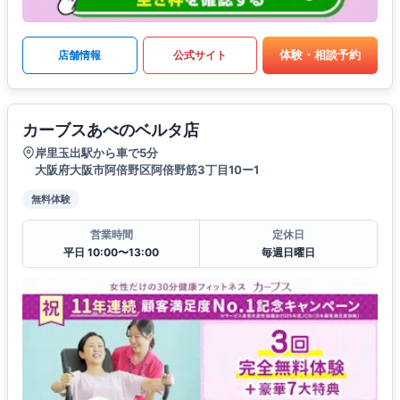
体験・相談予約
店舗情報
公式サイト
カーブスあべのベルタ店
岸里玉出駅から車で5分
大阪府大阪市阿倍野区阿倍野筋3丁目10ー1
無料体験
営業時間
定休日
平日 10:00〜13:00
毎週日曜日