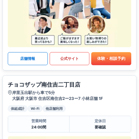
体験・相談予約
店舗情報
公式サイト
チョコザップ南住吉二丁目店
岸里玉出駅から車で5分
大阪府 大阪市 住吉区南住吉2ー23ー7 小林店舗 1F
体組成計
Wi-Fi
他店舗利用
営業時間
定休日
24:00間
要確認