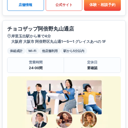
体験・相談予約
店舗情報
公式サイト
チョコザップ阿倍野丸山通店
岸里玉出駅から車で4分
大阪府 大阪市 阿倍野区丸山通1ー5ー1 グレイスあべの 1F
体組成計
Wi-Fi
他店舗利用
駅から5分以内
営業時間
定休日
24:00間
要確認