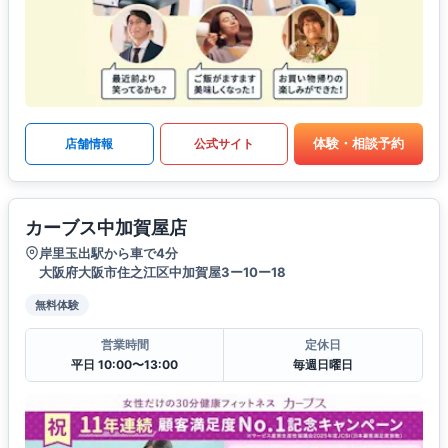
体験・相談予約
店舗情報
公式サイト
カーブス中加賀屋店
岸里玉出駅から車で4分
大阪府大阪市住之江区中加賀屋3ー10ー18
無料体験
営業時間
定休日
平日 10:00〜13:00
毎週日曜日