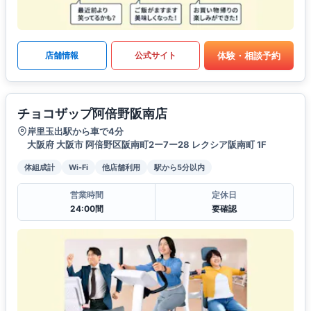
体験・相談予約
店舗情報
公式サイト
チョコザップ阿倍野阪南店
岸里玉出駅から車で4分
大阪府 大阪市 阿倍野区阪南町2ー7ー28 レクシア阪南町 1F
体組成計
Wi-Fi
他店舗利用
駅から5分以内
営業時間
定休日
24:00間
要確認