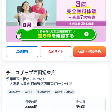
体験・相談予約
店舗情報
公式サイト
チョコザップ西田辺東店
岸里玉出駅から車で5分
大阪府 大阪市 阿倍野区西田辺町1ー2ー1 1F
体組成計
Wi-Fi
他店舗利用
駅から5分以内
営業時間
定休日
24:00間
要確認