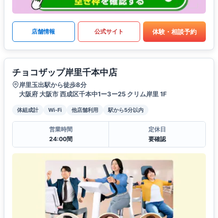
体験・相談予約
店舗情報
公式サイト
チョコザップ岸里千本中店
岸里玉出駅から徒歩8分
大阪府 大阪市 西成区千本中1ー3ー25 クリム岸里 1F
体組成計
Wi-Fi
他店舗利用
駅から5分以内
営業時間
定休日
24:00間
要確認