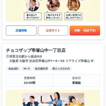
体験・相談予約
店舗情報
公式サイト
チョコザップ帝塚山中一丁目店
岸里玉出駅から徒歩9分
大阪府 大阪市 住吉区帝塚山中1ー4ー36 リアライズ帝塚山 1F
体組成計
Wi-Fi
他店舗利用
駅から5分以内
営業時間
定休日
24:00間
要確認