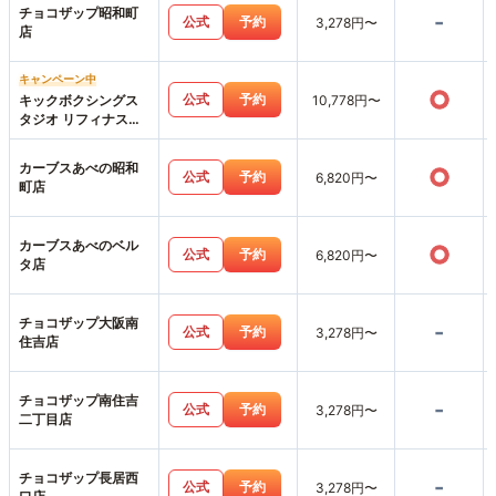
チョコザップ昭和町
-
公式
予約
3,278円〜
店
キャンペーン中
○
公式
予約
キックボクシングス
10,778円〜
タジオ リフィナス天
王寺店
カーブスあべの昭和
○
公式
予約
6,820円〜
町店
カーブスあべのベル
○
公式
予約
6,820円〜
タ店
チョコザップ大阪南
-
公式
予約
3,278円〜
住吉店
チョコザップ南住吉
-
公式
予約
3,278円〜
二丁目店
チョコザップ長居西
-
公式
予約
3,278円〜