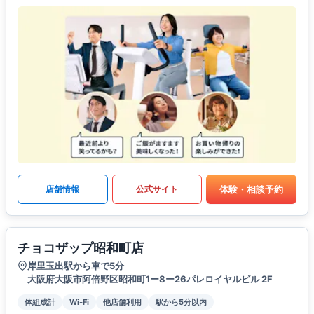
体験・相談予約
店舗情報
公式サイト
チョコザップ昭和町店
岸里玉出駅から車で5分
大阪府大阪市阿倍野区昭和町1ー8ー26パレロイヤルビル 2F
体組成計
Wi-Fi
他店舗利用
駅から5分以内