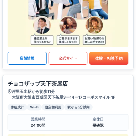
体験・相談予約
店舗情報
公式サイト
チョコザップ天下茶屋店
岸里玉出駅から徒歩11分
大阪府大阪市西成区天下茶屋3ー14ー17コーポスマイル 1F
体組成計
Wi-Fi
他店舗利用
駅から5分以内
営業時間
定休日
24:00間
要確認