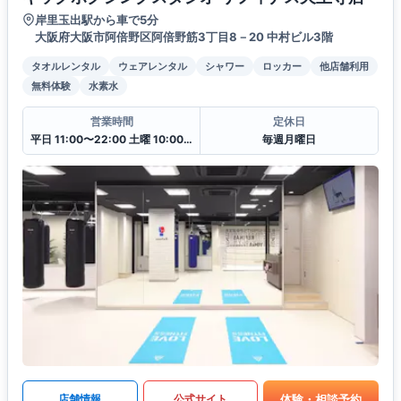
岸里玉出駅から車で5分
大阪府大阪市阿倍野区阿倍野筋3丁目8－20 中村ビル3階
タオルレンタル
ウェアレンタル
シャワー
ロッカー
他店舗利用
無料体験
水素水
営業時間
定休日
平日 11:00〜22:00 土曜 10:00〜20:00 日・祝 10:00〜18:00
毎週月曜日
体験・相談予約
店舗情報
公式サイト