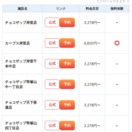
スクロールできます →
施設名
リンク
料金目安
無料体験
-
公式
予約
チョコザップ岸里店
3,278円〜
○
公式
予約
カーブス岸里店
6,820円〜
チョコザップ岸里千
-
公式
予約
3,278円〜
本中店
チョコザップ帝塚山
-
公式
予約
3,278円〜
中一丁目店
チョコザップ天下茶
-
公式
予約
3,278円〜
屋店
チョコザップ帝塚山
-
公式
予約
3,278円〜
四丁目店