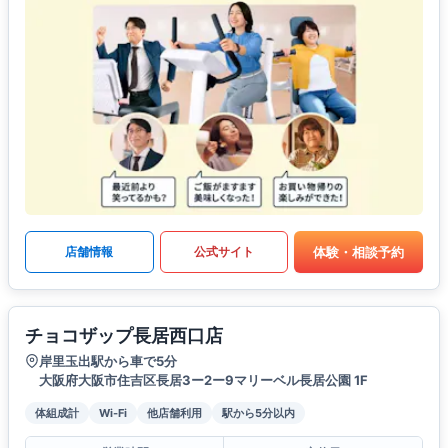
体験・相談予約
店舗情報
公式サイト
チョコザップ長居西口店
岸里玉出駅から車で5分
大阪府大阪市住吉区長居3ー2ー9マリーベル長居公園 1F
体組成計
Wi-Fi
他店舗利用
駅から5分以内