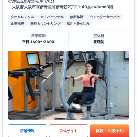
岸里玉出駅から車で6分
大阪府大阪市阿倍野区阿倍野筋2丁目1-40あべのand3階
タオルレンタル
セミパーソナル
無料体験
ウォーターサーバー
食事指導
無料カウンセリング
駅から5分以内
営業時間
定休日
平日 11:00〜21:00
要確認
体験・相談予約
店舗情報
公式サイト