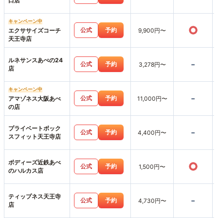
口店
キャンペーン中
○
公式
予約
エクササイズコーチ
9,900円〜
天王寺店
ルネサンスあべの24
-
公式
予約
3,278円〜
店
キャンペーン中
-
公式
予約
アマゾネス大阪あべ
11,000円〜
の店
プライベートボック
-
公式
予約
4,400円〜
スフィット天王寺店
ボディーズ近鉄あべ
○
公式
予約
1,500円〜
のハルカス店
ティップネス天王寺
-
公式
予約
4,730円〜
店