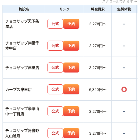
スクロールできます →
施設名
リンク
料金目安
無料体験
チョコザップ天下茶
-
公式
予約
3,278円〜
屋店
チョコザップ岸里千
-
公式
予約
3,278円〜
本中店
-
公式
予約
チョコザップ岸里店
3,278円〜
○
公式
予約
カーブス岸里店
6,820円〜
チョコザップ帝塚山
-
公式
予約
3,278円〜
中一丁目店
チョコザップ阿倍野
-
公式
予約
3,278円〜
丸山通店