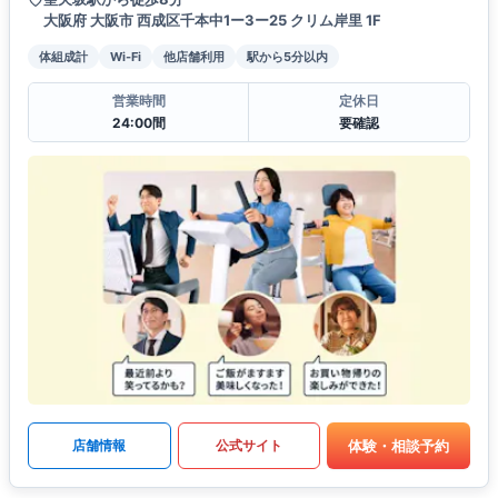
大阪府 大阪市 西成区千本中1ー3ー25 クリム岸里 1F
体組成計
Wi-Fi
他店舗利用
駅から5分以内
営業時間
定休日
24:00間
要確認
体験・相談予約
店舗情報
公式サイト