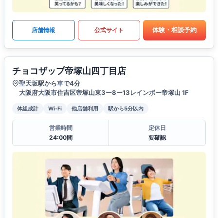
体験・相談予約
店舗情報
公式サイト
チョコザップ帝塚山四丁目店
聖天坂駅から車で4分
大阪府大阪市住吉区帝塚山東3ー8ー13レインボー帝塚山 1F
体組成計
Wi-Fi
他店舗利用
駅から5分以内
営業時間
定休日
24:00間
要確認