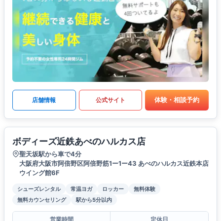
体験・相談予約
店舗情報
公式サイト
ボディーズ近鉄あべのハルカス店
聖天坂駅から車で4分
大阪府大阪市阿倍野区阿倍野筋1ー1ー43 あべのハルカス近鉄本店
ウイング館6F
シューズレンタル
常温ヨガ
ロッカー
無料体験
無料カウンセリング
駅から5分以内
営業時間
定休日