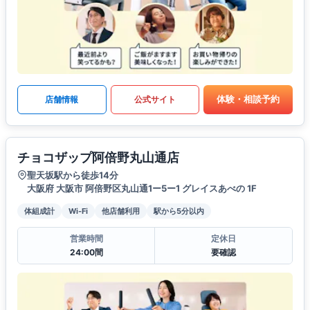
体験・相談予約
店舗情報
公式サイト
チョコザップ阿倍野丸山通店
聖天坂駅から徒歩14分
大阪府 大阪市 阿倍野区丸山通1ー5ー1 グレイスあべの 1F
体組成計
Wi-Fi
他店舗利用
駅から5分以内
営業時間
定休日
24:00間
要確認