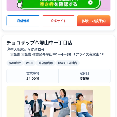
体験・相談予約
店舗情報
公式サイト
チョコザップ帝塚山中一丁目店
聖天坂駅から徒歩12分
大阪府 大阪市 住吉区帝塚山中1ー4ー36 リアライズ帝塚山 1F
体組成計
Wi-Fi
他店舗利用
駅から5分以内
営業時間
定休日
24:00間
要確認