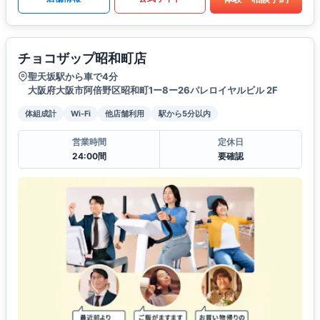
チョコザップ昭和町店
聖天坂駅から車で4分
大阪府大阪市阿倍野区昭和町1ー8ー26パレロイヤルビル 2F
体組成計
Wi-Fi
他店舗利用
駅から5分以内
営業時間
定休日
24:00間
要確認