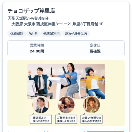
チョコザップ岸里店
聖天坂駅から徒歩8分
大阪府 大阪市 西成区岸里3ー1ー21 岸里3丁目店舗 1F
体組成計
Wi-Fi
他店舗利用
駅から5分以内
営業時間
定休日
24:00間
要確認