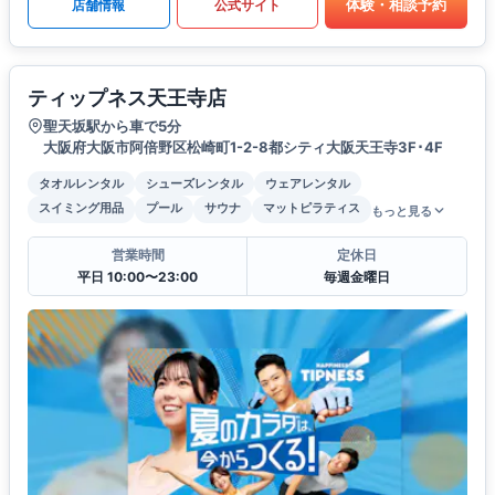
体験・相談予約
店舗情報
公式サイト
ティップネス天王寺店
聖天坂駅から車で5分
大阪府大阪市阿倍野区松崎町1-2-8都シティ大阪天王寺3F･4F
タオルレンタル
シューズレンタル
ウェアレンタル
スイミング用品
プール
サウナ
マットピラティス
もっと見る
営業時間
定休日
平日 10:00〜23:00
毎週金曜日