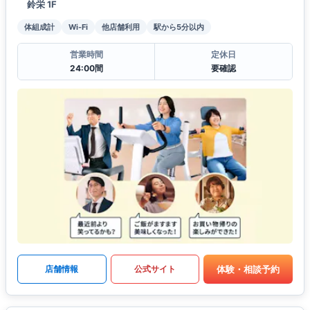
鈴栄 1F
体組成計
Wi-Fi
他店舗利用
駅から5分以内
営業時間
定休日
24:00間
要確認
体験・相談予約
店舗情報
公式サイト