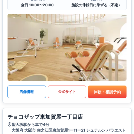
全日 10:00〜20:00
施設の休館日に準ずる（不定）
体験・相談予約
店舗情報
公式サイト
チョコザップ東加賀屋一丁目店
聖天坂駅から車で4分
大阪府 大阪市 住之江区東加賀屋1ー11ー21 シュテルン パラエスト