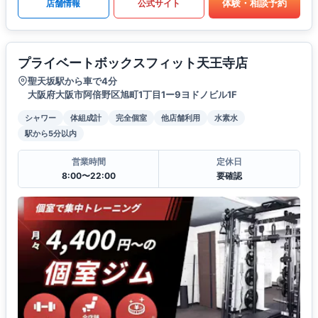
体験・相談予約
店舗情報
公式サイト
プライベートボックスフィット天王寺店
聖天坂駅から車で4分
大阪府大阪市阿倍野区旭町1丁目1ー9ヨドノビル1F
シャワー
体組成計
完全個室
他店舗利用
水素水
駅から5分以内
営業時間
定休日
8:00〜22:00
要確認