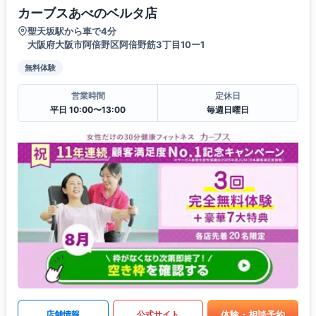
カーブスあべのベルタ店
聖天坂駅から車で4分
大阪府大阪市阿倍野区阿倍野筋3丁目10ー1
無料体験
営業時間
定休日
平日 10:00〜13:00
毎週日曜日
体験・相談予約
店舗情報
公式サイト