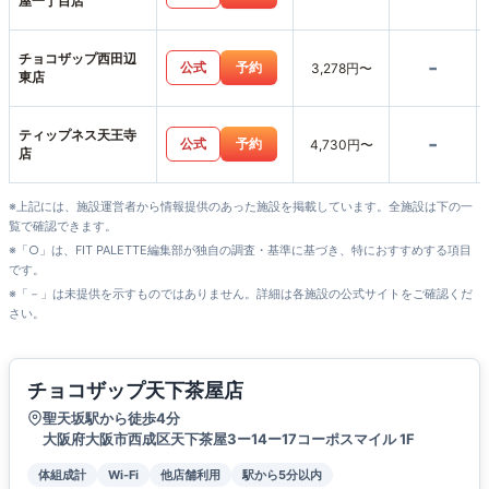
屋一丁目店
チョコザップ西田辺
-
公式
予約
3,278円〜
東店
ティップネス天王寺
-
公式
予約
4,730円〜
店
※上記には、施設運営者から情報提供のあった施設を掲載しています。全施設は下の一
覧で確認できます。
※「○」は、FIT PALETTE編集部が独自の調査・基準に基づき、特におすすめする項目
です。
※「－」は未提供を示すものではありません。詳細は各施設の公式サイトをご確認くだ
さい。
チョコザップ天下茶屋店
聖天坂駅から徒歩4分
大阪府大阪市西成区天下茶屋3ー14ー17コーポスマイル 1F
体組成計
Wi-Fi
他店舗利用
駅から5分以内