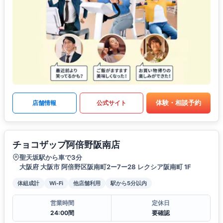
体験・相談予約
店舗情報
公式サイト
チョコザップ阿倍野阪南店
聖天坂駅から車で3分
大阪府 大阪市 阿倍野区阪南町2ー7ー28 レクシア阪南町 1F
体組成計
Wi-Fi
他店舗利用
駅から5分以内
営業時間
定休日
24:00間
要確認