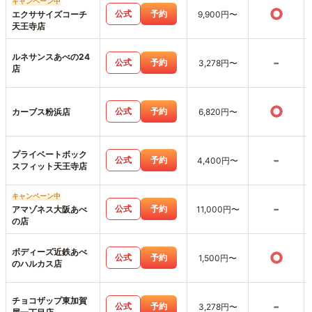
キャンペーン中
○
公式
予約
エクササイズコーチ
9,900円〜
天王寺店
ルネサンスあべの24
-
公式
予約
3,278円〜
店
○
公式
予約
カーブス粉浜店
6,820円〜
プライベートボック
-
公式
予約
4,400円〜
スフィット天王寺店
キャンペーン中
-
公式
予約
アマゾネス大阪あべ
11,000円〜
の店
ボディーズ近鉄あべ
○
公式
予約
1,500円〜
のハルカス店
チョコザップ東加賀
-
公式
予約
3,278円〜