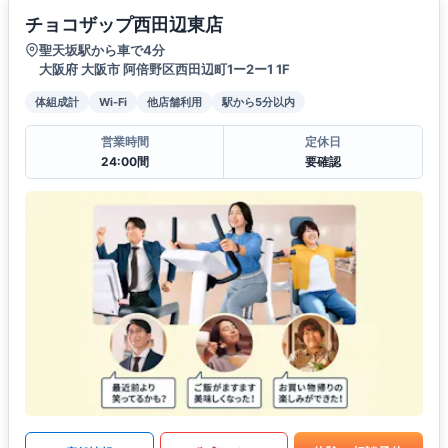
チョコザップ西田辺東店
聖天坂駅から車で4分
大阪府 大阪市 阿倍野区西田辺町1ー2ー1 1F
体組成計
Wi-Fi
他店舗利用
駅から5分以内
営業時間
定休日
24:00間
要確認