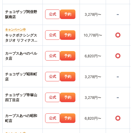
チョコザップ阿倍野
-
公式
予約
3,278円〜
阪南店
キャンペーン中
○
公式
予約
キックボクシングス
10,778円〜
タジオ リフィナス天
王寺店
カーブスあべのベル
○
公式
予約
6,820円〜
タ店
チョコザップ昭和町
-
公式
予約
3,278円〜
店
チョコザップ帝塚山
-
公式
予約
3,278円〜
四丁目店
カーブスあべの昭和
○
公式
予約
6,820円〜
町店