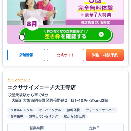
体験・相談予約
店舗情報
公式サイト
キャンペーン中
エクササイズコーチ天王寺店
聖天坂駅から車で4分
大阪府大阪市阿倍野区阿倍野筋2丁目1-40あべのand3階
タオルレンタル
セミパーソナル
無料体験
ウォーターサーバー
食事指導
無料カウンセリング
駅から5分以内
営業時間
定休日