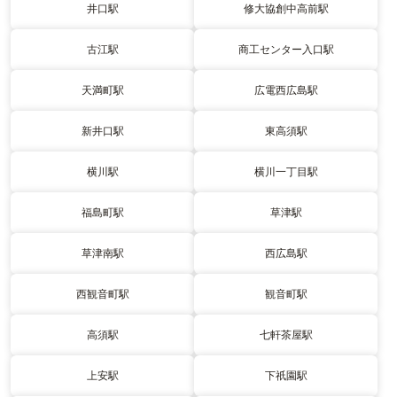
井口駅
修大協創中高前駅
古江駅
商工センター入口駅
天満町駅
広電西広島駅
新井口駅
東高須駅
横川駅
横川一丁目駅
福島町駅
草津駅
草津南駅
西広島駅
西観音町駅
観音町駅
高須駅
七軒茶屋駅
上安駅
下祇園駅