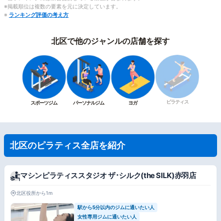
※掲載順位は複数の要素を元に決定しています。
※
ランキング評価の考え方
北区で他のジャンルの店舗を探す
ピラティス
スポーツジム
パーソナルジム
ヨガ
北区のピラティス全店を紹介
マシンピラティススタジオ ザ･シルク(the SILK)赤羽店
北区役所から1m
駅から5分以内のジムに通いたい人
女性専用ジムに通いたい人