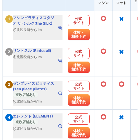
グ
マシン
マット
○
×
マシンピラティススタジ
公式
1
サイト
オ ザ･シルク(the SILK)
北区役所から1m
体験・
相談予約
○
×
リントスル (Rintosull)
公式
2
サイト
北区役所から1m
体験・
相談予約
○
○
ゼンプレイスピラティス
公式
3
サイト
(zen place pilates)
複数店舗あり
体験・
北区役所から1m
相談予約
○
×
エレメント (ELEMENT)
公式
4
サイト
複数店舗あり
北区役所から1m
体験・
相談予約