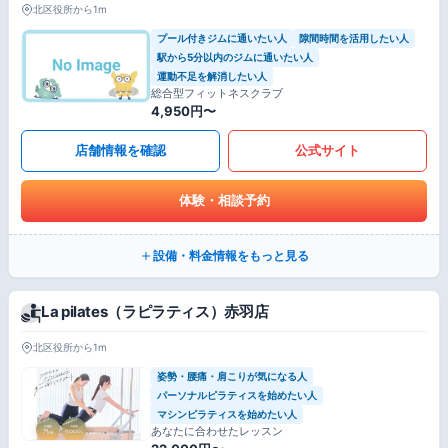
北区役所から1m
プール付きジムに通いたい人
隙間時間を活用したい人
駅から5分以内のジムに通いたい人
運動不足を解消したい人
総合型フィットネスクラブ
4,950円〜
店舗情報を確認
公式サイト
体験・相談予約
設備・料金情報をもっと見る
La pilates（ラピラティス）赤羽店
北区役所から1m
姿勢・腰痛・肩こりが気になる人
パーソナルピラティスを始めたい人
マシンピラティスを始めたい人
あなたに合わせたレッスン