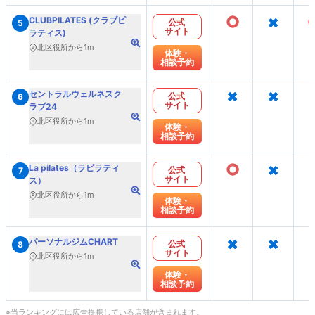
○
×
CLUBPILATES (クラブピ
公式
5
サイト
ラティス)
北区役所から1m
体験・
相談予約
×
×
セントラルウェルネスク
公式
6
サイト
ラブ24
北区役所から1m
体験・
相談予約
○
×
La pilates（ラピラティ
公式
7
サイト
ス）
北区役所から1m
体験・
相談予約
×
×
パーソナルジムCHART
公式
8
サイト
北区役所から1m
体験・
相談予約
※当ランキングには広告提携している店舗が含まれます。