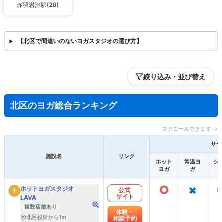
赤羽岩淵駅(20)
【北区で間違いのないヨガスタジオの選び方】
絞り込み・並び替え
北区のヨガ総合ランキング
スクロールできます →
サー
施設名
リンク
ホット
常温ヨ
シ
ヨガ
ガ
○
×
ホットヨガスタジオ
公式
1
サイト
LAVA
複数店舗あり
体験・
北区役所から1m
相談予約