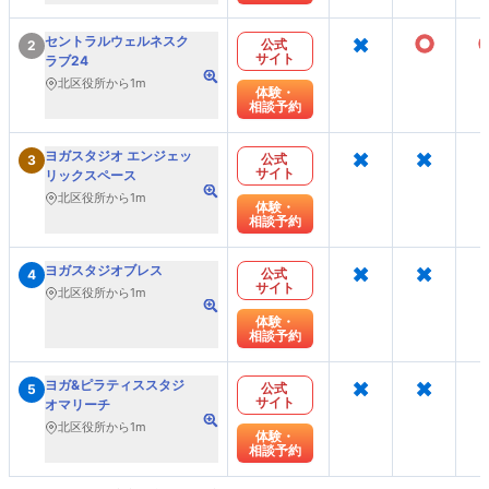
×
○
セントラルウェルネスク
公式
2
サイト
ラブ24
北区役所から1m
体験・
相談予約
×
×
ヨガスタジオ エンジェッ
公式
3
サイト
リックスペース
北区役所から1m
体験・
相談予約
×
×
ヨガスタジオブレス
公式
4
サイト
北区役所から1m
体験・
相談予約
×
×
ヨガ&ピラティススタジ
公式
5
サイト
オマリーチ
北区役所から1m
体験・
相談予約