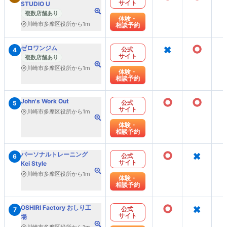
サイト
STUDIO U
複数店舗あり
体験・
川崎市多摩区役所から1m
相談予約
×
○
ゼロワンジム
公式
4
サイト
複数店舗あり
川崎市多摩区役所から1m
体験・
相談予約
○
○
John's Work Out
公式
5
サイト
川崎市多摩区役所から1m
体験・
相談予約
○
×
パーソナルトレーニング
公式
6
サイト
Kei Style
川崎市多摩区役所から1m
体験・
相談予約
○
×
OSHIRI Factory おしり工
公式
7
サイト
場