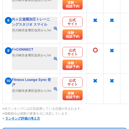
川崎市多摩区役所から1m
体験・
相談予約
×
×
向ヶ丘遊園加圧トレーニ
公式
8
サイト
ングスタジオ スマイル
川崎市多摩区役所から1m
体験・
相談予約
○
×
F×CONNECT
公式
9
サイト
川崎市多摩区役所から1m
体験・
相談予約
×
×
Fitness Lounge Sync 登
公式
10
サイト
戸
川崎市多摩区役所から1m
体験・
相談予約
※当ランキングには広告提携している店舗が含まれます。
※掲載順位は複数の要素を元に決定しています。
※
ランキング評価の考え方