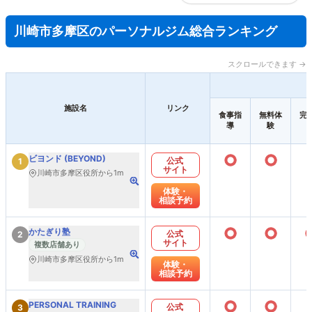
川崎市多摩区のパーソナルジム総合ランキング
スクロールできます →
施設名
リンク
食事指
無料体
完
導
験
○
○
ビヨンド (BEYOND)
公式
1
サイト
川崎市多摩区役所から1m
体験・
相談予約
○
○
かたぎり塾
公式
2
サイト
複数店舗あり
川崎市多摩区役所から1m
体験・
相談予約
○
○
PERSONAL TRAINING
公式
3