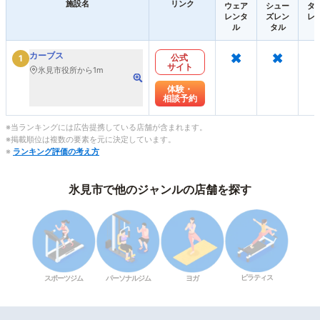
施設名
リンク
ウェア
シュー
タ
レンタ
ズレン
レ
ル
タル
×
×
カーブス
公式
1
サイト
氷見市役所から1m
体験・
相談予約
※当ランキングには広告提携している店舗が含まれます。
※掲載順位は複数の要素を元に決定しています。
※
ランキング評価の考え方
氷見市で他のジャンルの店舗を探す
ピラティス
スポーツジム
パーソナルジム
ヨガ