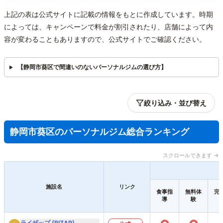
上記の表は公式サイトに記載の情報をもとに作成しています。時期
によっては、キャンペーンで料金が割引されたり、店舗によって内
容が変わることもありますので、公式サイトでご確認ください。
【静岡市葵区で間違いのないパーソナルジムの選び方】
絞り込み・並び替え
静岡市葵区のパーソナルジム総合ランキング
スクロールできます →
施設名
リンク
食事指
無料体
完
導
験
ライザップ (RIZAP)