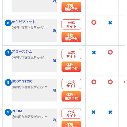
体験・
相談予約
○
×
からだフィット
公式
6
サイト
静岡市葵区役所から1m
体験・
相談予約
×
○
アローズジム
公式
7
サイト
静岡市葵区役所から1m
体験・
相談予約
○
○
BODY STOIC
公式
8
サイト
静岡市葵区役所から1m
体験・
相談予約
×
×
ROOM
公式
9
サイト
静岡市葵区役所から1m
体験・