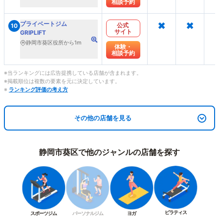
相談予約
×
×
プライベートジム
公式
10
サイト
GRIPLIFT
静岡市葵区役所から1m
体験・
相談予約
※当ランキングには広告提携している店舗が含まれます。
※掲載順位は複数の要素を元に決定しています。
※
ランキング評価の考え方
その他の店舗を見る
静岡市葵区で他のジャンルの店舗を探す
ピラティス
スポーツジム
パーソナルジム
ヨガ