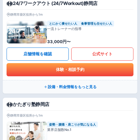
24/7ワークアウト (24/7Workout)静岡店
静岡市葵区役所から1m
とにかく痩せたい人
食事管理も任せたい人
一流トレーナーの指導
33,000円〜
店舗情報を確認
公式サイト
体験・相談予約
設備・料金情報をもっと見る
かたぎり塾静岡店
静岡市葵区役所から1m
姿勢・腰痛・肩こりが気になる人
業界店舗数No.1