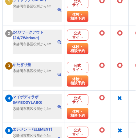
○
○
公式
1
サイト
静岡市葵区役所から1m
体験・
相談予約
○
○
24/7ワークアウト
公式
2
サイト
(24/7Workout)
静岡市葵区役所から1m
体験・
相談予約
○
○
かたぎり塾
公式
3
サイト
静岡市葵区役所から1m
体験・
相談予約
○
×
マイボディラボ
公式
4
サイト
(MYBODYLABO)
静岡市葵区役所から1m
体験・
相談予約
○
×
エレメント (ELEMENT)
公式
5
サイト
静岡市葵区役所から1m