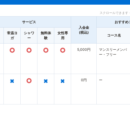
スクロールできます 
サービス
おすすめ
入会金
(税込)
ト
常温ヨ
シャワ
無料体
女性専
コース名
ガ
ー
験
用
○
○
○
○
5,000円
マンスリーメンバ
ー・フリー
×
○
×
×
0円
ー