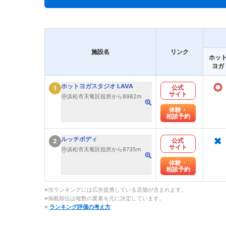
施設名
リンク
ホッ
ヨガ
○
ホットヨガスタジオ LAVA
公式
1
サイト
浜松市天竜区役所から8982m
体験・
相談予約
×
ルッチボディ
公式
2
サイト
浜松市天竜区役所から8735m
体験・
相談予約
※当ランキングには広告提携している店舗が含まれます。
※掲載順位は複数の要素を元に決定しています。
※
ランキング評価の考え方