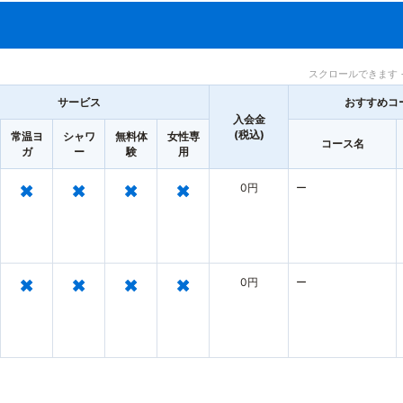
スクロールできます 
サービス
おすすめコ
入会金
(税込)
常温ヨ
シャワ
無料体
女性専
コース名
ガ
ー
験
用
×
×
×
×
0円
ー
×
×
×
×
0円
ー