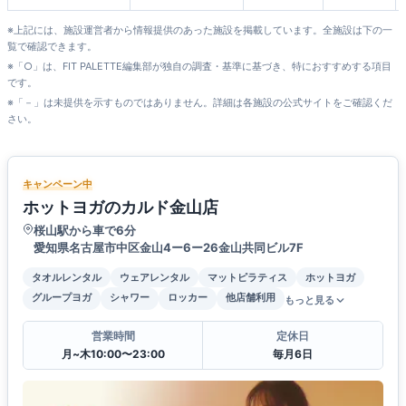
※上記には、施設運営者から情報提供のあった施設を掲載しています。全施設は下の一
覧で確認できます。
※「○」は、FIT PALETTE編集部が独自の調査・基準に基づき、特におすすめする項目
です。
※「－」は未提供を示すものではありません。詳細は各施設の公式サイトをご確認くだ
さい。
キャンペーン中
ホットヨガのカルド金山店
桜山駅から車で6分
愛知県名古屋市中区金山4ー6ー26金山共同ビル7F
タオルレンタル
ウェアレンタル
マットピラティス
ホットヨガ
グループヨガ
シャワー
ロッカー
他店舗利用
もっと見る
営業時間
定休日
月~木10:00〜23:00
毎月6日