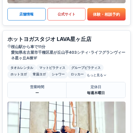
体験・相談予約
店舗情報
公式サイト
ホットヨガスタジオ LAVA星ヶ丘店
桜山駅から車で11分
愛知県名古屋市千種区星が丘山手403シティ･ライフグランヴィー
ネ星ヶ丘A棟1F
タオルレンタル
マットピラティス
グループピラティス
ホットヨガ
常温ヨガ
シャワー
ロッカー
もっと見る
営業時間
定休日
ー
毎週木曜日