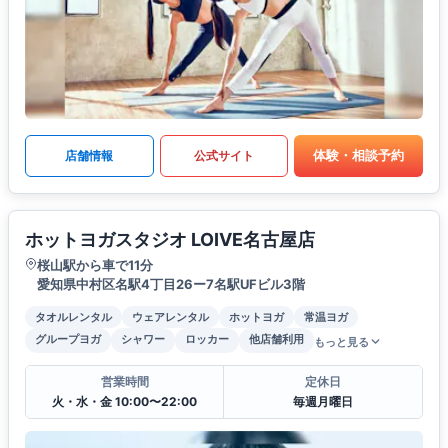
体験・相談予約
店舗情報
公式サイト
ホットヨガスタジオ LOIVE名古屋店
桜山駅から車で11分
愛知県中村区名駅4丁目26ー7名駅UFビル3階
タオルレンタル
ウェアレンタル
ホットヨガ
常温ヨガ
グループヨガ
シャワー
ロッカー
他店舗利用
もっと見る
営業時間
定休日
火・水・金 10:00〜22:00
毎週月曜日