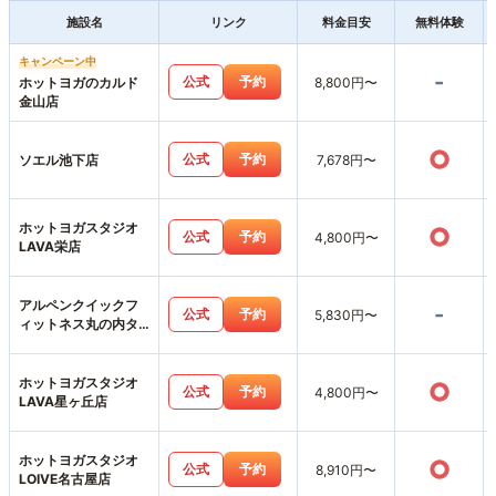
施設名
リンク
料金目安
無料体験
キャンペーン中
-
公式
予約
ホットヨガのカルド
8,800円〜
金山店
○
公式
予約
ソエル池下店
7,678円〜
ホットヨガスタジオ
○
公式
予約
4,800円〜
LAVA栄店
アルペンクイックフ
-
公式
予約
5,830円〜
ィットネス丸の内タ
ワー店
ホットヨガスタジオ
○
公式
予約
4,800円〜
LAVA星ヶ丘店
ホットヨガスタジオ
○
公式
予約
8,910円〜
LOIVE名古屋店