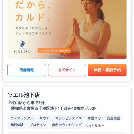
体験・相談予約
店舗情報
公式サイト
ソエル池下店
桜山駅から車で7分
愛知県名古屋市千種区池下1丁目9-10橋本ビル2F
ウェアレンタル
サウナ
マシンピラティス
常温ヨガ
完全個室
無料体験
プロテイン
無料カウンセリング
もっと見る