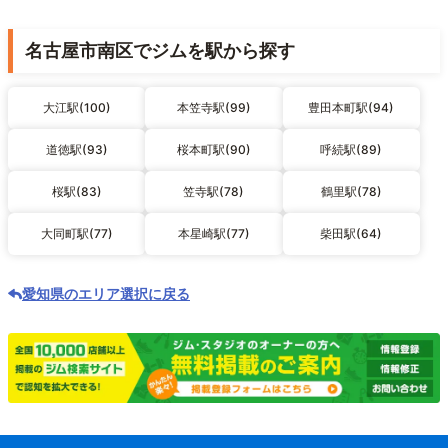
名古屋市南区でジムを駅から探す
大江駅(100)
本笠寺駅(99)
豊田本町駅(94)
道徳駅(93)
桜本町駅(90)
呼続駅(89)
桜駅(83)
笠寺駅(78)
鶴里駅(78)
大同町駅(77)
本星崎駅(77)
柴田駅(64)
愛知県のエリア選択に戻る