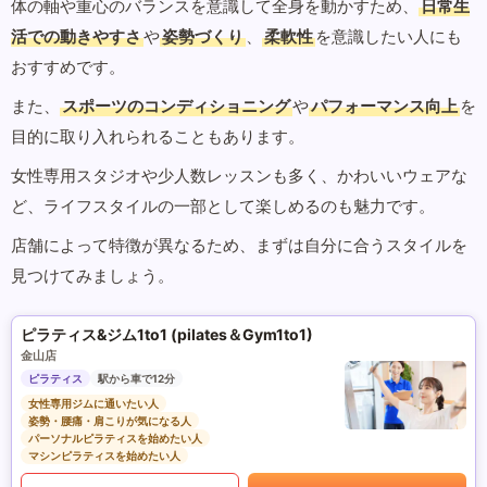
体の軸や重心のバランスを意識して全身を動かすため、
日常生
活での動きやすさ
や
姿勢づくり
、
柔軟性
を意識したい人にも
おすすめです。
また、
スポーツのコンディショニング
や
パフォーマンス向上
を
目的に取り入れられることもあります。
女性専用スタジオや少人数レッスンも多く、かわいいウェアな
ど、ライフスタイルの一部として楽しめるのも魅力です。
店舗によって特徴が異なるため、まずは自分に合うスタイルを
見つけてみましょう。
ピラティス&ジム1to1 (pilates＆Gym1to1)
金山店
ピラティス
駅から車で12分
女性専用ジムに通いたい人
姿勢・腰痛・肩こりが気になる人
パーソナルピラティスを始めたい人
マシンピラティスを始めたい人