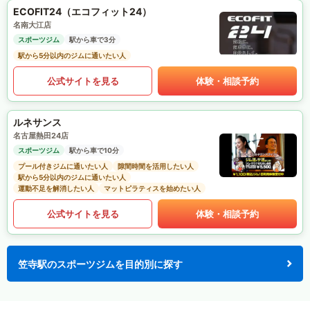
ECOFIT24（エコフィット24）
名南大江店
スポーツジム
駅から車で3分
駅から5分以内のジムに通いたい人
公式サイトを見る
体験・相談予約
ルネサンス
名古屋熱田24店
スポーツジム
駅から車で10分
プール付きジムに通いたい人
隙間時間を活用したい人
駅から5分以内のジムに通いたい人
運動不足を解消したい人
マットピラティスを始めたい人
公式サイトを見る
体験・相談予約
笠寺駅のスポーツジムを目的別に探す