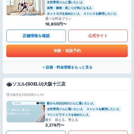
女性専用ジムに通いたい人
姿勢・腰痛・肩こりが気になる人
ホットヨガを始めたい人
ストレスを解消したい人
選べる料金プラン
16,800円〜
店舗情報を確認
公式サイト
体験・相談予約
設備・料金情報をもっと見る
ソエル(SOELU)大阪十三店
大阪市淀川区役所から1m
駅から5分以内のジムに通いたい人
女性専用ジムに通いたい人
ストレスを解消したい人
マシンピラティスを始めたい人
癒す、鍛える、整える
3,278円〜