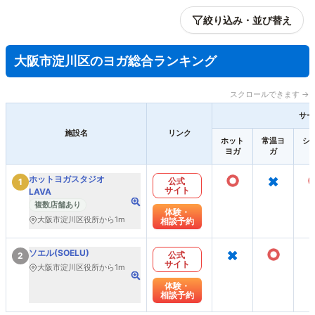
絞り込み・並び替え
大阪市淀川区のヨガ総合ランキング
スクロールできます →
サー
施設名
リンク
ホット
常温ヨ
シ
ヨガ
ガ
○
×
ホットヨガスタジオ
公式
1
サイト
LAVA
複数店舗あり
体験・
大阪市淀川区役所から1m
相談予約
×
○
ソエル(SOELU)
公式
2
サイト
大阪市淀川区役所から1m
体験・
相談予約