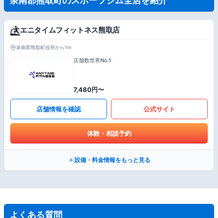
泉南郡熊取町のスポーツジム全店を紹介
エニタイムフィットネス熊取店
泉南郡熊取町役所から1m
店舗数世界No.1
7,480円〜
店舗情報を確認
公式サイト
体験・相談予約
設備・料金情報をもっと見る
よくある質問