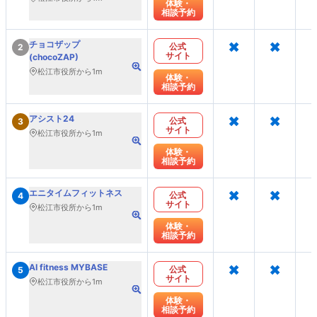
体験・
相談予約
×
×
チョコザップ
公式
2
サイト
(chocoZAP)
松江市役所から1m
体験・
相談予約
×
×
アシスト24
公式
3
サイト
松江市役所から1m
体験・
相談予約
×
×
エニタイムフィットネス
公式
4
サイト
松江市役所から1m
体験・
相談予約
×
×
AI fitness MYBASE
公式
5
サイト
松江市役所から1m
体験・
相談予約