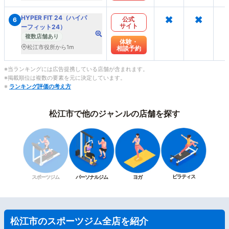
×
×
HYPER FIT 24（ハイパ
公式
6
サイト
ーフィット24）
複数店舗あり
体験・
松江市役所から1m
相談予約
※当ランキングには広告提携している店舗が含まれます。
※掲載順位は複数の要素を元に決定しています。
※
ランキング評価の考え方
松江市で他のジャンルの店舗を探す
ピラティス
スポーツジム
パーソナルジム
ヨガ
松江市のスポーツジム全店を紹介