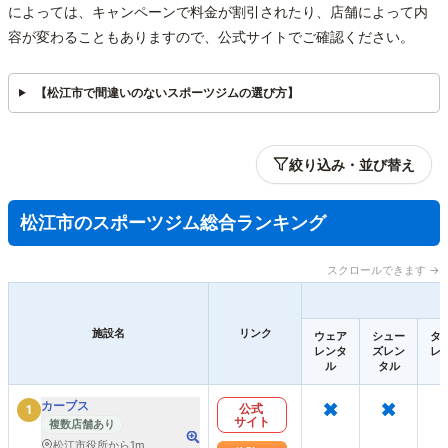
によっては、キャンペーンで料金が割引されたり、店舗によって内
容が変わることもありますので、公式サイトでご確認ください。
【松江市で間違いのないスポーツジムの選び方】
絞り込み・並び替え
松江市のスポーツジム総合ランキング
スクロールできます →
施設名
リンク
ウェア
シュー
タ
レンタ
ズレン
レ
ル
タル
×
×
カーブス
公式
1
サイト
複数店舗あり
松江市役所から1m