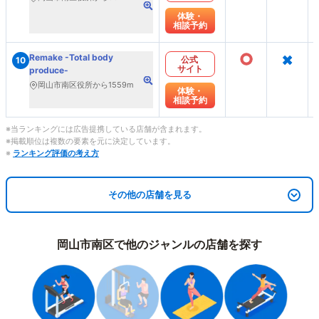
体験・
相談予約
○
×
Remake -Total body
公式
10
サイト
produce-
岡山市南区役所から1559m
体験・
相談予約
※当ランキングには広告提携している店舗が含まれます。
※掲載順位は複数の要素を元に決定しています。
※
ランキング評価の考え方
その他の店舗を見る
岡山市南区で他のジャンルの店舗を探す