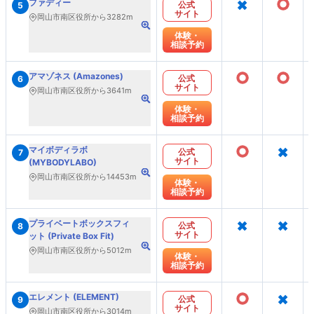
×
○
ファディー
公式
5
サイト
岡山市南区役所から3282m
体験・
相談予約
○
○
アマゾネス (Amazones)
公式
6
サイト
岡山市南区役所から3641m
体験・
相談予約
○
×
マイボディラボ
公式
7
サイト
(MYBODYLABO)
岡山市南区役所から14453m
体験・
相談予約
×
×
プライベートボックスフィ
公式
8
サイト
ット (Private Box Fit)
岡山市南区役所から5012m
体験・
相談予約
○
×
エレメント (ELEMENT)
公式
9
サイト
岡山市南区役所から3014m