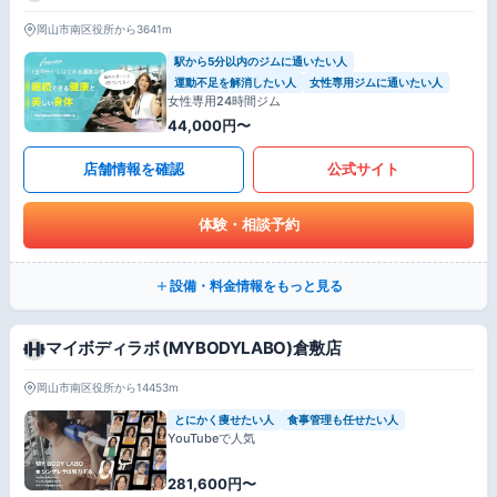
岡山市南区役所から3641m
駅から5分以内のジムに通いたい人
運動不足を解消したい人
女性専用ジムに通いたい人
女性専用24時間ジム
44,000円〜
店舗情報を確認
公式サイト
体験・相談予約
設備・料金情報をもっと見る
マイボディラボ (MYBODYLABO)倉敷店
岡山市南区役所から14453m
とにかく痩せたい人
食事管理も任せたい人
YouTubeで人気
281,600円〜