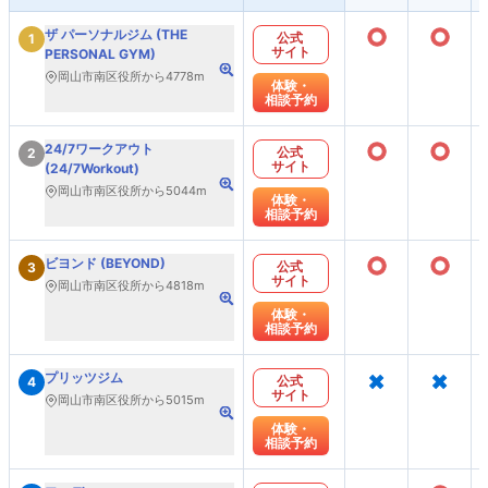
○
○
ザ パーソナルジム (THE
公式
1
サイト
PERSONAL GYM)
岡山市南区役所から4778m
体験・
相談予約
○
○
24/7ワークアウト
公式
2
サイト
(24/7Workout)
岡山市南区役所から5044m
体験・
相談予約
○
○
ビヨンド (BEYOND)
公式
3
サイト
岡山市南区役所から4818m
体験・
相談予約
×
×
プリッツジム
公式
4
サイト
岡山市南区役所から5015m
体験・
相談予約