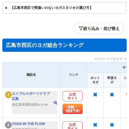
【広島市西区で間違いのないヨガスタジオの選び方】
絞り込み・並び替え
広島市西区のヨガ総合ランキング
スクロールできます →
サー
施設名
リンク
ホット
常温ヨ
シ
ヨガ
ガ
×
×
エイブルスポーツクラブ
公式
1
サイト
広島
広島市西区役所から1m
体験・
相談予約
×
×
YOGA IN THE FLOW
公式
2
サイト