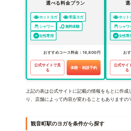
選べる料金プラン
選
ホットヨガ
常温ヨガ
ホット
シャワー
無料体験
シャワ
女性専用
女性専
おすすめコース料金
16,800円
お
公式サイトで見
公式サイ
体験・相談予約
る
る
上記の表は公式サイトに記載の情報をもとに作成
り、店舗によって内容が変わることもありますの
観音町駅のヨガを条件から探す