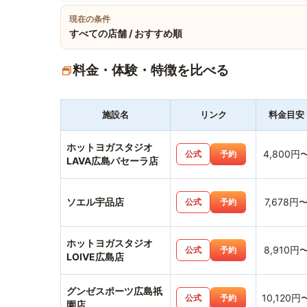
現在の条件
すべての店舗 / おすすめ順
料金・体験・特徴を比べる
施設名
リンク
料金目安
ホットヨガスタジオ
4,800円
公式
予約
LAVA広島パセーラ店
ソエル宇品店
7,678円
公式
予約
ホットヨガスタジオ
8,910円
公式
予約
LOIVE広島店
グンゼスポーツ広島祇
10,120円
公式
予約
園店