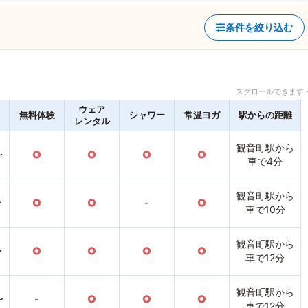
条件を絞り込む
スクロールできます 
ウェア
無料体験
シャワー
常温ヨガ
駅からの距離
レンタル
観音町駅から
〜
○
○
○
○
車で4分
観音町駅から
〜
○
○
-
○
車で10分
観音町駅から
〜
○
○
○
○
車で12分
観音町駅から
〜
-
○
○
○
車で12分