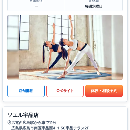
営業時間
定休日
ー
毎週水曜日
体験・相談予約
店舗情報
公式サイト
ソエル宇品店
広電西広島駅から車で11分
広島県広島市南区宇品西4-1-50宇品テラス2F