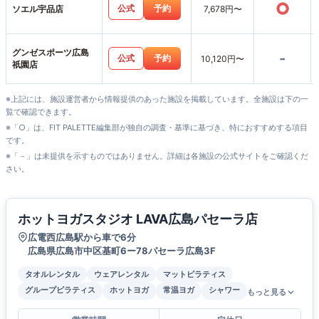
○
公式
予約
ソエル宇品店
7,678円〜
グンゼスポーツ広島
-
公式
予約
10,120円〜
祇園店
※上記には、施設運営者から情報提供のあった施設を掲載しています。全施設は下の一
覧で確認できます。
※「○」は、FIT PALETTE編集部が独自の調査・基準に基づき、特におすすめする項目
です。
※「－」は未提供を示すものではありません。詳細は各施設の公式サイトをご確認くだ
さい。
ホットヨガスタジオ LAVA広島パセーラ店
広電西広島駅から車で6分
広島県広島市中区基町6ー78パセーラ広島3F
タオルレンタル
ウェアレンタル
マットピラティス
グループピラティス
ホットヨガ
常温ヨガ
シャワー
もっと見る