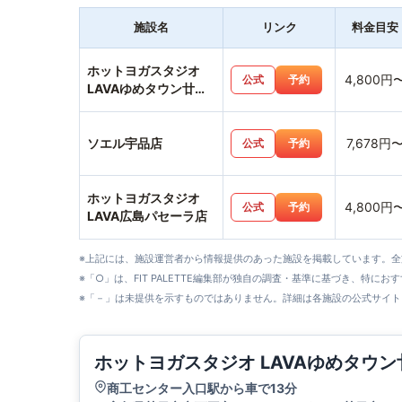
施設名
リンク
料金目安
ホットヨガスタジオ
4,800円
公式
予約
LAVAゆめタウン廿日
市店
ソエル宇品店
7,678円
公式
予約
ホットヨガスタジオ
4,800円
公式
予約
LAVA広島パセーラ店
※上記には、施設運営者から情報提供のあった施設を掲載しています。
※「○」は、FIT PALETTE編集部が独自の調査・基準に基づき、特にお
※「－」は未提供を示すものではありません。詳細は各施設の公式サイト
ホットヨガスタジオ LAVAゆめタウ
商工センター入口駅から車で13分