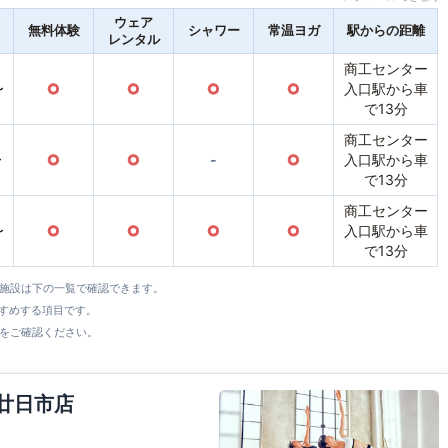
ウェア
無料体験
シャワー
常温ヨガ
駅からの距離
レンタル
商工センター
〜
○
○
○
○
入口駅から車
で13分
商工センター
〜
○
○
-
○
入口駅から車
で13分
商工センター
〜
○
○
○
○
入口駅から車
で13分
全施設は下の一覧で確認できます。
すすめする項目です。
をご確認ください。
ン廿日市店