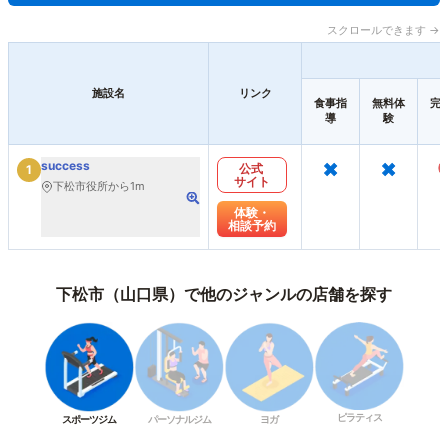
スクロールできます →
施設名
リンク
食事指
無料体
完
導
験
×
×
success
公式
1
サイト
下松市役所から1m
体験・
相談予約
下松市（山口県）で他のジャンルの店舗を探す
ピラティス
スポーツジム
パーソナルジム
ヨガ