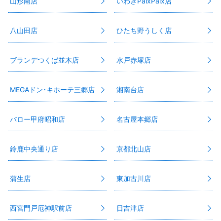
山形南店
いわきPaixPaix店
八山田店
ひたち野うしく店
ブランデつくば並木店
水戸赤塚店
MEGAドン･キホーテ三郷店
湘南台店
バロー甲府昭和店
名古屋本郷店
鈴鹿中央通り店
京都北山店
蒲生店
東加古川店
西宮門戸厄神駅前店
日吉津店