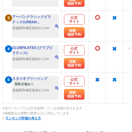
相談予約
○
×
アーバンクラシックピラ
公式
3
サイト
ティス(URBAN
CLASSIC PILATES)
福岡市南区役所から1m
体験・
相談予約
○
×
CLUBPILATES (クラブピ
公式
4
サイト
ラティス)
福岡市南区役所から1m
体験・
相談予約
×
×
スタジオブリージング
公式
5
サイト
複数店舗あり
福岡市南区役所から1m
体験・
相談予約
※当ランキングには広告提携している店舗が含まれます。
※掲載順位は複数の要素を元に決定しています。
※
ランキング評価の考え方