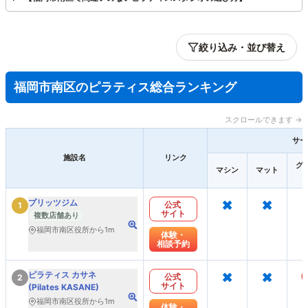
絞り込み・並び替え
福岡市南区のピラティス総合ランキング
スクロールできます →
サー
施設名
リンク
グ
マシン
マット
×
×
プリッツジム
公式
1
サイト
複数店舗あり
福岡市南区役所から1m
体験・
相談予約
×
×
ピラティス カサネ
公式
2
サイト
(Pilates KASANE)
福岡市南区役所から1m
体験・