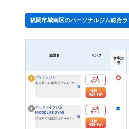
福岡市城南区のパーソナルジム総合ラ
施設名
リンク
食事指
導
○
プリッツジム
公式
1
サイト
福岡市城南区役所から1m
体験・
相談予約
×
グッドライフジム
公式
2
サイト
(GOODLIFE GYM)
福岡市城南区役所から1m
体験・
相談予約