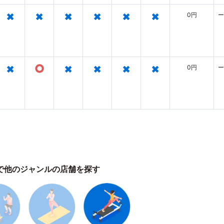
×
×
×
×
×
×
0円
ー
×
○
×
×
×
×
0円
ー
で他のジャンルの店舗を探す