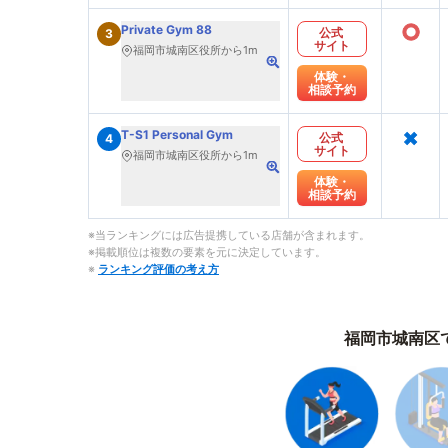
○
Private Gym 88
公式
3
サイト
福岡市城南区役所から1m
体験・
相談予約
×
T-S1 Personal Gym
公式
4
サイト
福岡市城南区役所から1m
体験・
相談予約
※当ランキングには広告提携している店舗が含まれます。
※掲載順位は複数の要素を元に決定しています。
※
ランキング評価の考え方
福岡市城南区