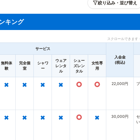
絞り込み・並び替え
ンキング
スクロールできます 
サービス
入会金
ウェア
シュー
(税込)
無料体
完全個
シャワ
女性専
レンタ
ズレン
験
室
ー
用
ル
タル
×
×
×
×
○
○
22,000円
プ
×
×
×
×
○
×
30,000円
セ
い