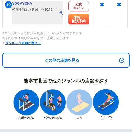
×
×
YOGAYOKA
公式
10
サイト
熊本市北区役所から9215m
体験・
相談予約
※当ランキングには広告提携している店舗が含まれます。
※掲載順位は複数の要素を元に決定しています。
※
ランキング評価の考え方
その他の店舗を見る
熊本市北区で他のジャンルの店舗を探す
ピラティス
スポーツジム
パーソナルジム
ヨガ