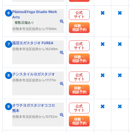
×
×
Pilates&Yoga Studio Work
公式
6
サイト
Arts
複数店舗あり
体験・
熊本市北区役所から11194m
相談予約
×
×
温活ヨガスタジオ FUREA
公式
7
サイト
熊本市北区役所から16249m
体験・
相談予約
×
×
テンスタイルヨガスタジオ
公式
8
サイト
熊本市北区役所から11177m
体験・
相談予約
×
×
オウチヨガスタジオココロ
公式
9
サイト
熊本
熊本市北区役所から10752m
体験・
相談予約