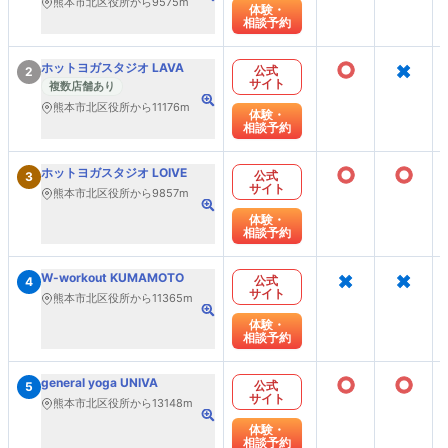
熊本市北区役所から9575m
体験・
相談予約
○
×
ホットヨガスタジオ LAVA
公式
2
サイト
複数店舗あり
熊本市北区役所から11176m
体験・
相談予約
○
○
ホットヨガスタジオ LOIVE
公式
3
サイト
熊本市北区役所から9857m
体験・
相談予約
×
×
W-workout KUMAMOTO
公式
4
サイト
熊本市北区役所から11365m
体験・
相談予約
○
○
general yoga UNIVA
公式
5
サイト
熊本市北区役所から13148m
体験・
相談予約