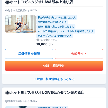
ホットヨガスタジオ LAVA熊本上通り店
熊本市北区役所から11176m
駅から5分以内のジムに通いたい人
女性専用ジムに通いたい人
姿勢・腰痛・肩こりが気になる人
ホットヨガを始めたい人
ストレスを解消したい人
グループレッスンで始めたい人
選べる料金プラン
16,800円〜
店舗情報を確認
公式サイト
体験・相談予約
設備・料金情報をもっと見る
ホットヨガスタジオ LOIVEゆめタウン光の森店
熊本市北区役所から9857m
女性専用ジムに通いたい人