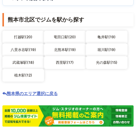
熊本市北区でジムを駅から探す
打越駅(20)
竜田口駅(20)
亀井駅(19)
八景水谷駅(19)
北熊本駅(19)
堀川駅(19)
武蔵塚駅(18)
西里駅(17)
光の森駅(15)
植木駅(12)
熊本県のエリア選択に戻る