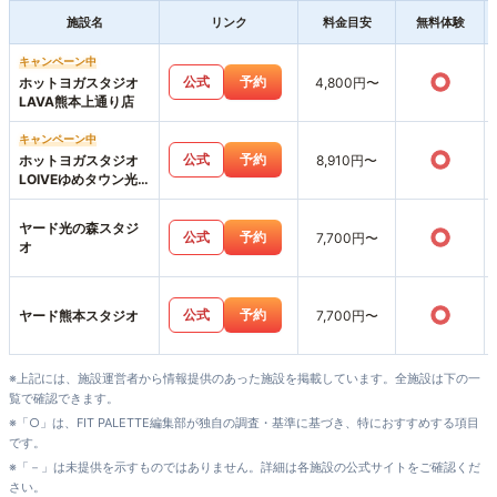
施設名
リンク
料金目安
無料体験
キャンペーン中
○
公式
予約
ホットヨガスタジオ
4,800円〜
LAVA熊本上通り店
キャンペーン中
○
公式
予約
ホットヨガスタジオ
8,910円〜
LOIVEゆめタウン光
の森店
ヤード光の森スタジ
○
公式
予約
7,700円〜
オ
○
公式
予約
ヤード熊本スタジオ
7,700円〜
※上記には、施設運営者から情報提供のあった施設を掲載しています。全施設は下の一
覧で確認できます。
※「○」は、FIT PALETTE編集部が独自の調査・基準に基づき、特におすすめする項目
です。
※「－」は未提供を示すものではありません。詳細は各施設の公式サイトをご確認くだ
さい。