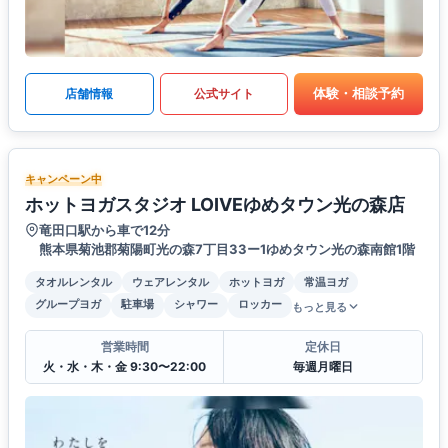
体験・相談予約
店舗情報
公式サイト
キャンペーン中
ホットヨガスタジオ LOIVEゆめタウン光の森店
竜田口駅から車で12分
熊本県菊池郡菊陽町光の森7丁目33ー1ゆめタウン光の森南館1階
タオルレンタル
ウェアレンタル
ホットヨガ
常温ヨガ
グループヨガ
駐車場
シャワー
ロッカー
もっと見る
営業時間
定休日
火・水・木・金 9:30〜22:00
毎週月曜日