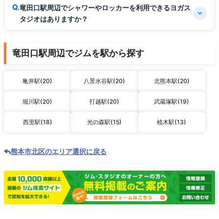
竜田口駅周辺でシャワーやロッカーを利用できるヨガス
タジオはありますか？
竜田口駅周辺でジムを駅から探す
亀井駅(20)
八景水谷駅(20)
北熊本駅(20)
堀川駅(20)
打越駅(20)
武蔵塚駅(19)
西里駅(18)
光の森駅(15)
植木駅(13)
熊本市北区のエリア選択に戻る