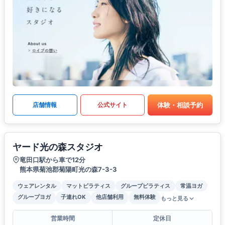
体験・相談予約
店舗情報
公式サイト
ヤード光の森スタジオ
竜田口駅から車で12分
熊本県菊池郡菊陽町光の森7-3-3
ウェアレンタル
マットピラティス
グループピラティス
常温ヨガ
グループヨガ
子連れOK
他店舗利用
無料体験
もっと見る
営業時間
定休日