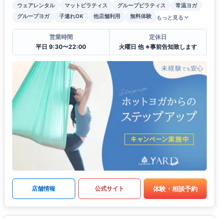
ウェアレンタル
マットピラティス
グループピラティス
常温ヨガ
グループヨガ
子連れOK
他店舗利用
無料体験
もっと見る
営業時間
定休日
平日 9:30〜22:00
火曜日 他 ※事前告知致します
体験・相談予約
店舗情報
公式サイト