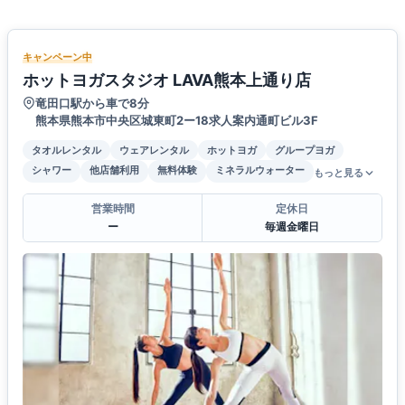
キャンペーン中
ホットヨガスタジオ LAVA熊本上通り店
竜田口駅から車で8分
熊本県熊本市中央区城東町2ー18求人案内通町ビル3F
タオルレンタル
ウェアレンタル
ホットヨガ
グループヨガ
シャワー
他店舗利用
無料体験
ミネラルウォーター
もっと見る
営業時間
定休日
ー
毎週金曜日