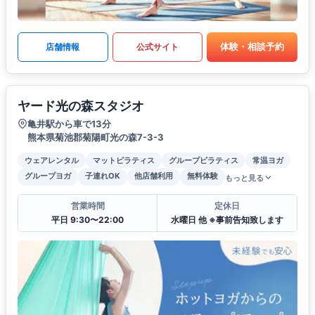
体験・相談予約
店舗情報
公式サイト
ヤード光の森スタジオ
亀井駅から車で13分
熊本県菊池郡菊陽町光の森7-3-3
ウェアレンタル
マットピラティス
グループピラティス
常温ヨガ
グループヨガ
子連れOK
他店舗利用
無料体験
もっと見る
営業時間
定休日
平日 9:30〜22:00
水曜日 他 ※事前告知致します