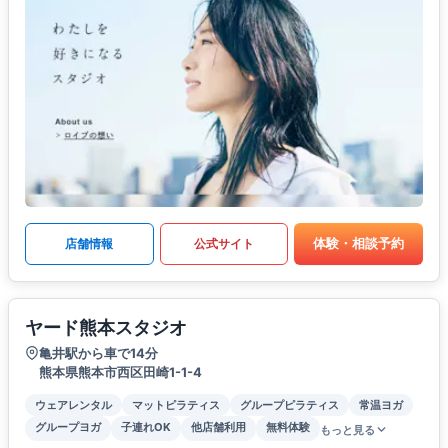
体験・相談予約
店舗情報
公式サイト
ヤード熊本スタジオ
亀井駅から車で14分
熊本県熊本市西区田崎1-1-4
ウェアレンタル
マットピラティス
グループピラティス
常温ヨガ
グループヨガ
子連れOK
他店舗利用
無料体験
もっと見る