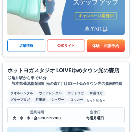
体験・相談予約
店舗情報
公式サイト
ホットヨガスタジオ LOIVEゆめタウン光の森店
亀井駅から車で13分
熊本県菊池郡菊陽町光の森7丁目33ー1ゆめタウン光の森南館1階
タオルレンタル
ウェアレンタル
ホットヨガ
常温ヨガ
グループヨガ
駐車場
シャワー
ロッカー
もっと見る
営業時間
定休日
火・水・木・金 9:30〜22:00
毎週月曜日