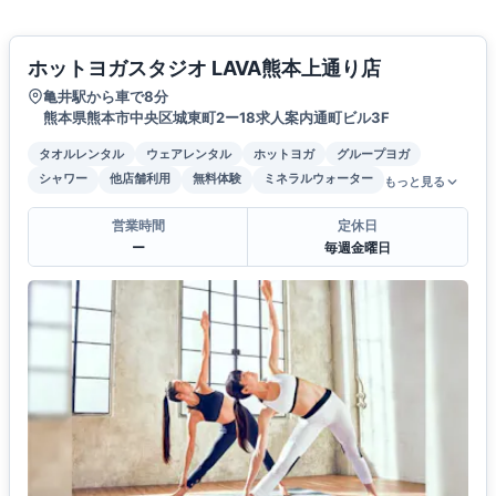
ホットヨガスタジオ LAVA熊本上通り店
亀井駅から車で8分
熊本県熊本市中央区城東町2ー18求人案内通町ビル3F
タオルレンタル
ウェアレンタル
ホットヨガ
グループヨガ
シャワー
他店舗利用
無料体験
ミネラルウォーター
もっと見る
営業時間
定休日
ー
毎週金曜日