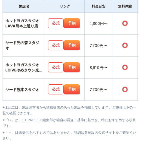
施設名
リンク
料金目安
無料体験
ホットヨガスタジオ
○
公式
予約
4,800円〜
LAVA熊本上通り店
ヤード光の森スタジ
○
公式
予約
7,700円〜
オ
ホットヨガスタジオ
○
公式
予約
8,910円〜
LOIVEゆめタウン光
の森店
○
公式
予約
ヤード熊本スタジオ
7,700円〜
※上記には、施設運営者から情報提供のあった施設を掲載しています。全施設は下の一
覧で確認できます。
※「○」は、FIT PALETTE編集部が独自の調査・基準に基づき、特におすすめする項目
です。
※「－」は未提供を示すものではありません。詳細は各施設の公式サイトをご確認くだ
さい。