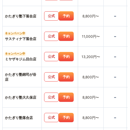
-
公式
予約
かたぎり塾下落合店
8,800円〜
キャンペーン中
-
公式
予約
11,000円〜
サスティナ下落合店
キャンペーン中
-
公式
予約
13,200円〜
ミヤザキジム目白店
かたぎり塾雑司が谷
-
公式
予約
8,800円〜
店
-
公式
予約
かたぎり塾大久保店
8,800円〜
-
公式
予約
かたぎり塾落合店
8,800円〜