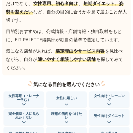
だけでなく、
女性専用、初心者向け
、
短期ダイエット、姿
勢を整えたい
など、自分の目的に合うかを見て選ぶことが大
切です。
目的別おすすめは、公式情報・店舗情報・独自取材をもと
に、FIT PALETTE編集部が独自の基準で選定しています。
気になる店舗があれば、
選定理由やサービス内容
を見比べ
ながら、自分が
通いやすく相談しやすい店舗
を探してみて
ください。
気になる目的を選んでください
女性専用（トレーナ
女性向けトレーニン
女性に嬉しい
ー含む）
グ
完全個室・人に見ら
理想の筋肉をつけた
男性向けダイエット
れたくない
い