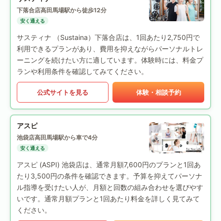
下落合店
高田馬場駅から徒歩12分
安く通える
サスティナ （Sustaina）下落合店は、1回あたり2,750円で
利用できるプランがあり、費用を抑えながらパーソナルトレ
ーニングを続けたい方に適しています。体験時には、料金プ
ランや利用条件を確認してみてください。
公式サイトを見る
体験・相談予約
アスピ
池袋店
高田馬場駅から車で4分
安く通える
アスピ (ASPI) 池袋店は、通常月額7,600円のプランと1回あ
たり3,500円の条件を確認できます。予算を抑えてパーソナ
ル指導を受けたい人が、月額と回数の組み合わせを選びやす
いです。通常月額プランと1回あたり料金を詳しく見てみて
ください。