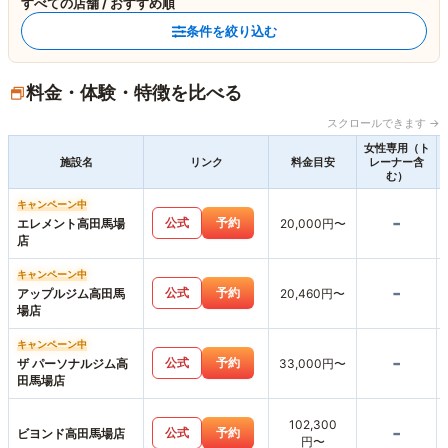
すべての店舗 / おすすめ順
条件を絞り込む
料金・体験・特徴を比べる
スクロールできます →
女性専用（ト
施設名
リンク
料金目安
レーナー含
む）
キャンペーン中
-
公式
予約
エレメント高田馬場
20,000円〜
店
キャンペーン中
-
公式
予約
アップルジム高田馬
20,460円〜
場店
キャンペーン中
-
公式
予約
ザ パーソナルジム高
33,000円〜
田馬場店
102,300
-
公式
予約
ビヨンド高田馬場店
円〜