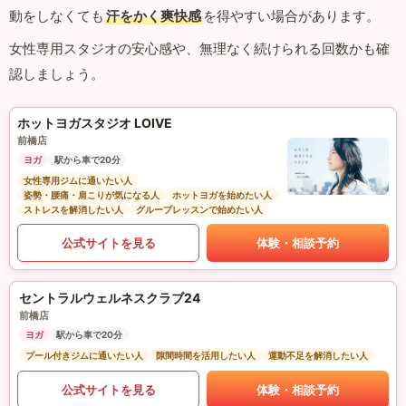
動をしなくても
汗をかく爽快感
を得やすい場合があります。
女性専用スタジオの安心感や、無理なく続けられる回数かも確
認しましょう。
ホットヨガスタジオ LOIVE
前橋店
ヨガ
駅から車で20分
女性専用ジムに通いたい人
姿勢・腰痛・肩こりが気になる人
ホットヨガを始めたい人
ストレスを解消したい人
グループレッスンで始めたい人
公式サイトを見る
体験・相談予約
セントラルウェルネスクラブ24
前橋店
ヨガ
駅から車で20分
プール付きジムに通いたい人
隙間時間を活用したい人
運動不足を解消したい人
公式サイトを見る
体験・相談予約