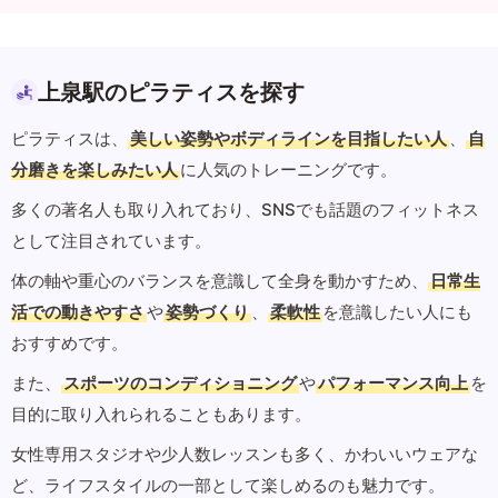
上泉駅のピラティスを探す
ピラティスは、
美しい姿勢やボディラインを目指したい人
、
自
分磨きを楽しみたい人
に人気のトレーニングです。
多くの著名人も取り入れており、SNSでも話題のフィットネス
として注目されています。
体の軸や重心のバランスを意識して全身を動かすため、
日常生
活での動きやすさ
や
姿勢づくり
、
柔軟性
を意識したい人にも
おすすめです。
また、
スポーツのコンディショニング
や
パフォーマンス向上
を
目的に取り入れられることもあります。
女性専用スタジオや少人数レッスンも多く、かわいいウェアな
ど、ライフスタイルの一部として楽しめるのも魅力です。