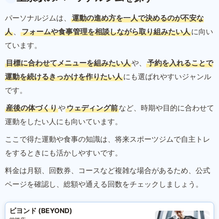
パーソナルジムは、
運動の進め方を一人で決めるのが不安な
人
、
フォームや食事管理を相談しながら取り組みたい人
に向い
ています。
目標に合わせてメニューを組みたい人
や、
予約を入れることで
運動を続けるきっかけを作りたい人
にも選ばれやすいジャンル
です。
産後の体づくり
や
ウェディング前
など、時期や目的に合わせて
運動をしたい人にも向いています。
ここで得た運動や食事の知識は、将来スポーツジムで自主トレ
をするときにも活かしやすいです。
料金は月額、回数券、コースなど複雑な場合があるため、公式
ページを確認し、総額や通える回数をチェックしましょう。
ビヨンド (BEYOND)