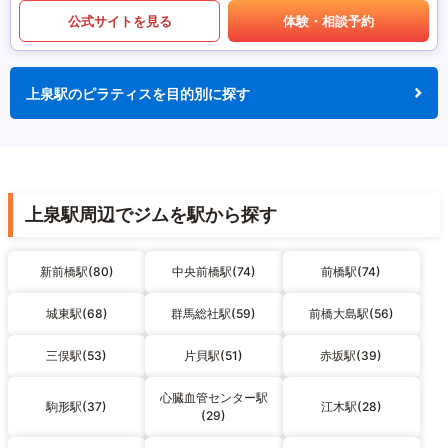
公式サイトを見る
体験・相談予約
上泉駅のピラティスを目的別に探す
上泉駅周辺でジムを駅から探す
新前橋駅(80)
中央前橋駅(74)
前橋駅(74)
城東駅(68)
群馬総社駅(59)
前橋大島駅(56)
三俣駅(53)
片貝駅(51)
赤坂駅(39)
心臓血管センター駅
駒形駅(37)
江木駅(28)
(29)