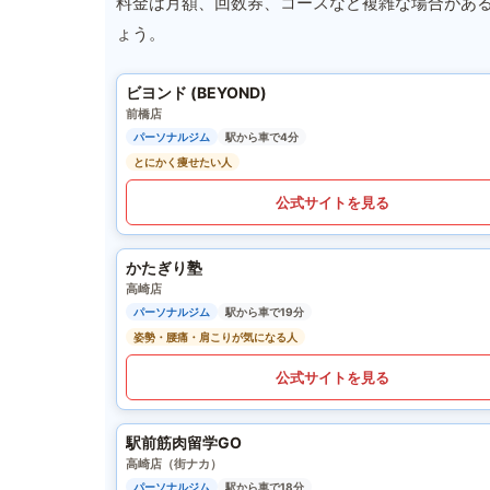
料金は月額、回数券、コースなど複雑な場合があ
ょう。
ビヨンド (BEYOND)
前橋店
パーソナルジム
駅から車で4分
とにかく痩せたい人
公式サイトを見る
かたぎり塾
高崎店
パーソナルジム
駅から車で19分
姿勢・腰痛・肩こりが気になる人
公式サイトを見る
駅前筋肉留学GO
高崎店（街ナカ）
パーソナルジム
駅から車で18分