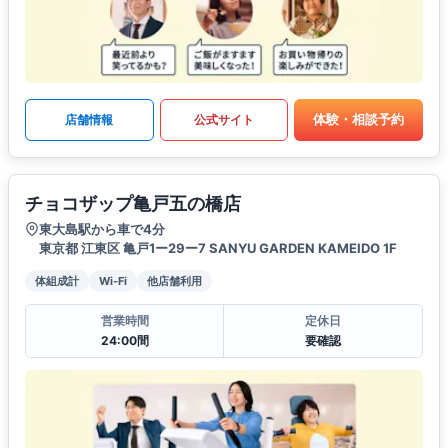
体験・相談予約
店舗情報
公式サイト
チョコザップ亀戸五の橋店
東大島駅から車で4分
東京都 江東区 亀戸1ー29ー7 SANYU GARDEN KAMEIDO 1F
体組成計
Wi-Fi
他店舗利用
営業時間
定休日
24:00間
要確認