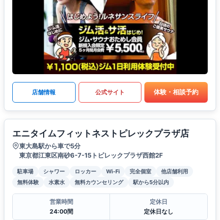
体験・相談予約
店舗情報
公式サイト
エニタイムフィットネストピレックプラザ店
東大島駅から車で5分
東京都江東区南砂6-7-15トピレックプラザ西館2F
駐車場
シャワー
ロッカー
Wi-Fi
完全個室
他店舗利用
無料体験
水素水
無料カウンセリング
駅から5分以内
営業時間
定休日
24:00間
定休日なし