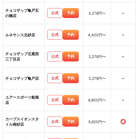
チョコザップ亀戸五
-
公式
予約
3,278円〜
の橋店
-
公式
予約
ルネサンス北砂店
4,400円〜
チョコザップ北葛西
-
公式
予約
3,278円〜
三丁目店
-
公式
予約
チョコザップ亀戸店
3,278円〜
ユアースポーツ船堀
-
公式
予約
8,800円〜
店
カーブスイオンスタ
○
公式
予約
6,820円〜
イル南砂店