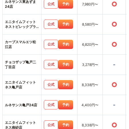
ルネサンス東あずま
○
公式
予約
7,980円〜
24店
エニタイムフィット
○
公式
予約
8,580円〜
ネストピレックプラ
ザ店
カーブスマルエツ松
○
公式
予約
6,820円〜
江店
チョコザップ亀戸二
-
公式
予約
3,278円〜
丁目店
エニタイムフィット
○
公式
予約
8,338円〜
ネス亀戸店
-
公式
予約
ルネサンス亀戸24店
4,400円〜
エニタイムフィット
○
公式
予約
8,338円〜
ネス南砂店