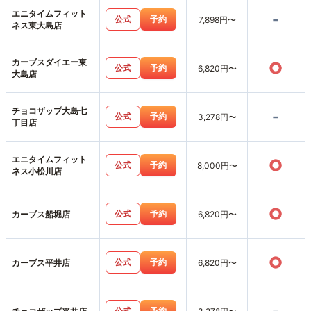
エニタイムフィット
-
公式
予約
7,898円〜
ネス東大島店
カーブスダイエー東
○
公式
予約
6,820円〜
大島店
チョコザップ大島七
-
公式
予約
3,278円〜
丁目店
エニタイムフィット
○
公式
予約
8,000円〜
ネス小松川店
○
公式
予約
カーブス船堀店
6,820円〜
○
公式
予約
カーブス平井店
6,820円〜
公式
予約