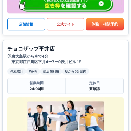
体験・相談予約
店舗情報
公式サイト
チョコザップ平井店
東大島駅から車で4分
東京都江戸川区平井4ー7ー9渋井ビル 1F
体組成計
Wi-Fi
他店舗利用
駅から5分以内
営業時間
定休日
24:00間
要確認