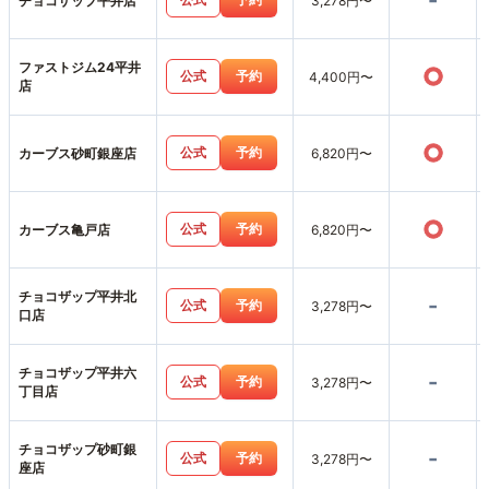
-
チョコザップ平井店
3,278円〜
ファストジム24平井
○
公式
予約
4,400円〜
店
○
公式
予約
カーブス砂町銀座店
6,820円〜
○
公式
予約
カーブス亀戸店
6,820円〜
チョコザップ平井北
-
公式
予約
3,278円〜
口店
チョコザップ平井六
-
公式
予約
3,278円〜
丁目店
チョコザップ砂町銀
-
公式
予約
3,278円〜
座店