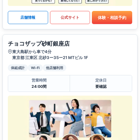
体験・相談予約
店舗情報
公式サイト
チョコザップ砂町銀座店
東大島駅から車で4分
東京都 江東区 北砂3ー35ー21 MTビル 1F
体組成計
Wi-Fi
他店舗利用
営業時間
定休日
24:00間
要確認