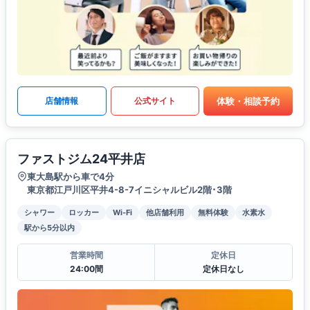
体験・相談予約
店舗情報
公式サイト
ファストジム24平井店
東大島駅から車で4分
東京都江戸川区平井4-8-7イニシャルビル2階･3階
シャワー
ロッカー
Wi-Fi
他店舗利用
無料体験
水素水
駅から5分以内
営業時間
定休日
24:00間
定休日なし