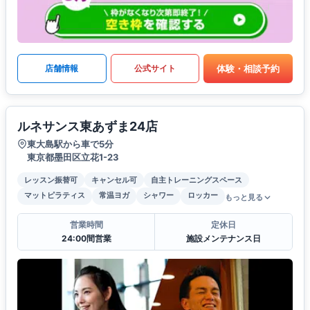
体験・相談予約
店舗情報
公式サイト
ルネサンス東あずま24店
東大島駅から車で5分
東京都墨田区立花1-23
レッスン振替可
キャンセル可
自主トレーニングスペース
マットピラティス
常温ヨガ
シャワー
ロッカー
もっと見る
営業時間
定休日
24:00間営業
施設メンテナンス日