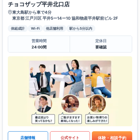
チョコザップ平井北口店
東大島駅から車で4分
東京都 江戸川区 平井5ー14ー10 協和物産平井駅前ビル 2F
体組成計
Wi-Fi
他店舗利用
駅から5分以内
営業時間
定休日
24:00間
要確認
体験・相談予約
店舗情報
公式サイト