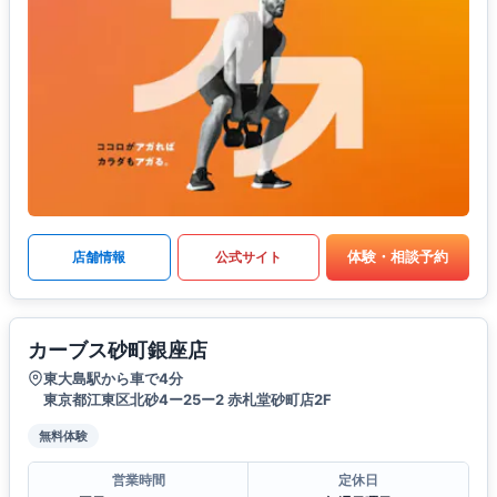
体験・相談予約
店舗情報
公式サイト
カーブス砂町銀座店
東大島駅から車で4分
東京都江東区北砂4ー25ー2 赤札堂砂町店2F
無料体験
営業時間
定休日