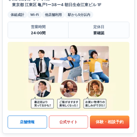
東京都 江東区 亀戸1ー38ー4 朝日生命江東ビル 1F
体組成計
Wi-Fi
他店舗利用
駅から5分以内
営業時間
定休日
24:00間
要確認
体験・相談予約
店舗情報
公式サイト