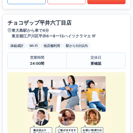
チョコザップ平井六丁目店
東大島駅から車で4分
東京都江戸川区平井6ー8ー13ハイツクラマエ 1F
体組成計
Wi-Fi
他店舗利用
駅から5分以内
営業時間
定休日
24:00間
要確認