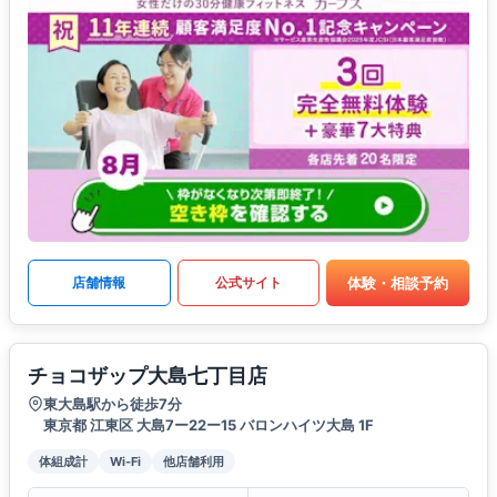
体験・相談予約
店舗情報
公式サイト
チョコザップ大島七丁目店
東大島駅から徒歩7分
東京都 江東区 大島7ー22ー15 バロンハイツ大島 1F
体組成計
Wi-Fi
他店舗利用