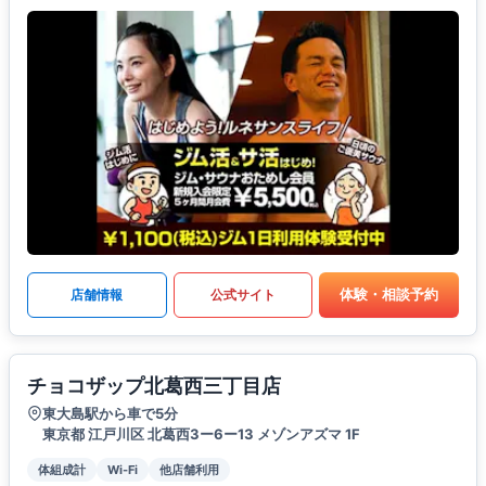
体験・相談予約
店舗情報
公式サイト
チョコザップ北葛西三丁目店
東大島駅から車で5分
東京都 江戸川区 北葛西3ー6ー13 メゾンアズマ 1F
体組成計
Wi-Fi
他店舗利用