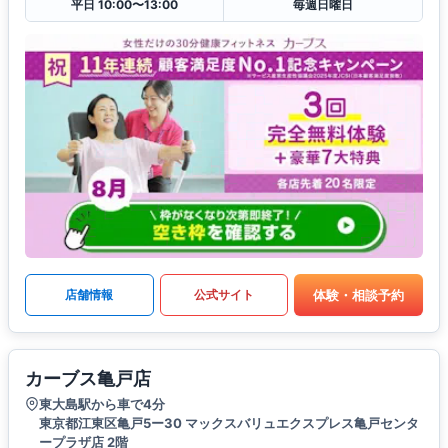
平日 10:00〜13:00
毎週日曜日
体験・相談予約
店舗情報
公式サイト
カーブス亀戸店
東大島駅から車で4分
東京都江東区亀戸5ー30 マックスバリュエクスプレス亀戸センタ
ープラザ店 2階