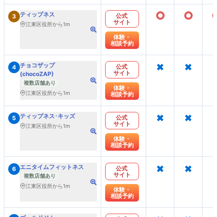
○
○
ティップネス
公式
3
サイト
江東区役所から1m
体験・
相談予約
×
×
チョコザップ
公式
4
サイト
(chocoZAP)
複数店舗あり
体験・
江東区役所から1m
相談予約
×
×
ティップネス･キッズ
公式
5
サイト
江東区役所から1m
体験・
相談予約
×
×
エニタイムフィットネス
公式
6
サイト
複数店舗あり
江東区役所から1m
体験・
相談予約