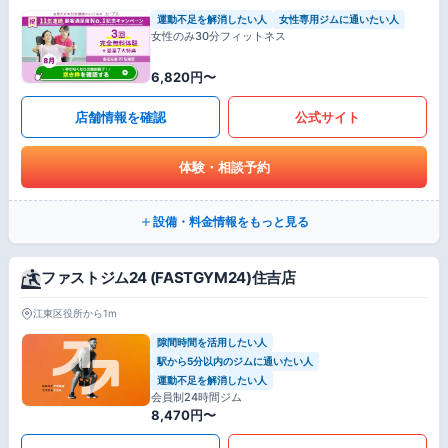
運動不足を解消したい人
女性専用ジムに通いたい人
女性のみ30分フィットネス
6,820円〜
店舗情報を確認
公式サイト
体験・相談予約
設備・料金情報をもっと見る
ファストジム24 (FASTGYM24)住吉店
江東区役所から1m
隙間時間を活用したい人
駅から5分以内のジムに通いたい人
運動不足を解消したい人
会員制24時間ジム
8,470円〜