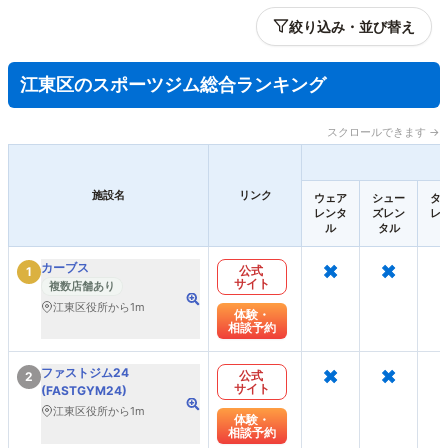
絞り込み・並び替え
江東区のスポーツジム総合ランキング
スクロールできます →
施設名
リンク
ウェア
シュー
タ
レンタ
ズレン
レ
ル
タル
×
×
カーブス
公式
1
サイト
複数店舗あり
江東区役所から1m
体験・
相談予約
×
×
ファストジム24
公式
2
サイト
(FASTGYM24)
江東区役所から1m
体験・
相談予約