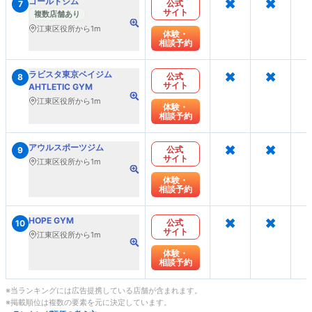
×
×
ゴールドジム
公式
7
サイト
複数店舗あり
江東区役所から1m
体験・
相談予約
×
×
ラビスタ東京ベイジム
公式
8
サイト
AHTLETIC GYM
江東区役所から1m
体験・
相談予約
×
×
アウルスポーツジム
公式
9
サイト
江東区役所から1m
体験・
相談予約
×
×
HOPE GYM
公式
10
サイト
江東区役所から1m
体験・
相談予約
※当ランキングには広告提携している店舗が含まれます。
※掲載順位は複数の要素を元に決定しています。