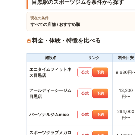
目黒駅のスポーツジムを条件から探す
現在の条件
すべての店舗 / おすすめ順
料金・体験・特徴を比べる
施設名
リンク
料金目安
エニタイムフィットネ
9,680円
公式
予約
ス目黒店
アールディーシージム
13,200
公式
予約
目黒店
円〜
264,000
パーソナルジムmico
公式
予約
円〜
スポーツクラブメガロ