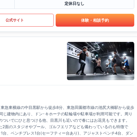
定休日なし
体験・相談予約
公式サイト
･東急東横線の中目黒駅から徒歩8分、東急田園都市線の池尻大橋駅から徒歩
と同じ建物内にあり、ドン･キホーテの駐輪場や駐車場が利用可能です。周り
のついでにひと息つける他、目黒川も近いので春にはお花見もできます。
た2面のスタジオやプール、ゴルフエリアなども備わっているのも特徴で
1台、ベンチプレス1台(セーフティー台あり)、アジャストベンチ4台、ダン