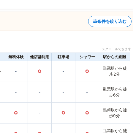
条件を絞り込む
スクロールできます 
無料体験
他店舗利用
駐車場
シャワー
駅からの距離
目黒駅から徒
〜
-
○
-
○
歩2分
目黒駅から徒
-
-
-
-
歩6分
目黒駅から徒
○
-
○
○
歩9分
目黒駅から徒