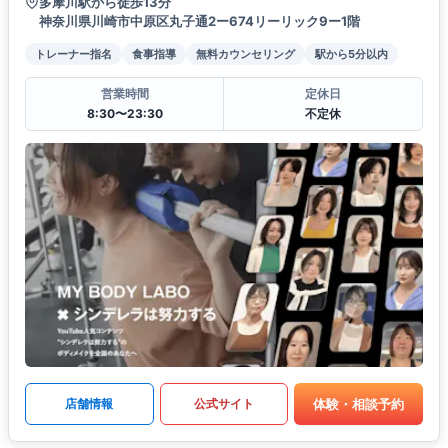
多摩川駅から徒歩13分
神奈川県川崎市中原区丸子通2ー674リーリック9ー1階
トレーナー指名
食事指導
無料カウンセリング
駅から5分以内
営業時間
定休日
8:30〜23:30
不定休
体験・相談予約
店舗情報
公式サイト