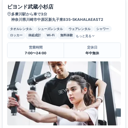
ビヨンド武蔵小杉店
多摩川駅から車で3分
神奈川県川崎市中原区新丸子東835-5KAHALAEAST2
タオルレンタル
シューズレンタル
ウェアレンタル
シャワー
ロッカー
体組成計
Wi-Fi
無料体験
もっと見る
営業時間
定休日
7:00〜24:00
年中無休