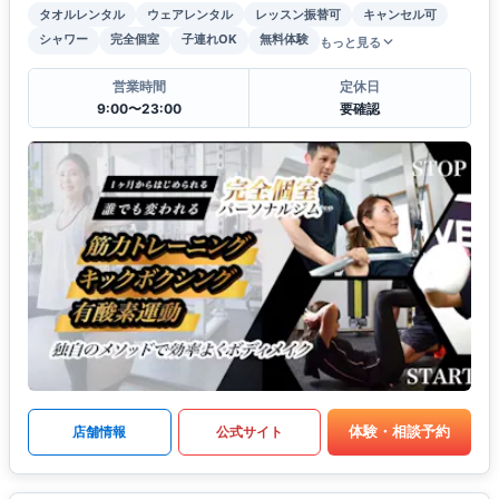
タオルレンタル
ウェアレンタル
レッスン振替可
キャンセル可
シャワー
完全個室
子連れOK
無料体験
もっと見る
営業時間
定休日
9:00〜23:00
要確認
体験・相談予約
店舗情報
公式サイト