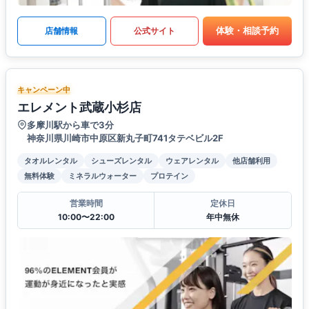
体験・相談予約
店舗情報
公式サイト
キャンペーン中
エレメント武蔵小杉店
多摩川駅から車で3分
神奈川県川崎市中原区新丸子町741タテベビル2F
タオルレンタル
シューズレンタル
ウェアレンタル
他店舗利用
無料体験
ミネラルウォーター
プロテイン
営業時間
定休日
10:00〜22:00
年中無休