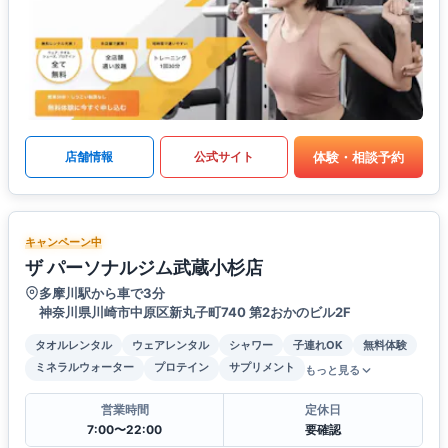
体験・相談予約
店舗情報
公式サイト
キャンペーン中
ザ パーソナルジム武蔵小杉店
多摩川駅から車で3分
神奈川県川崎市中原区新丸子町740 第2おかのビル2F
タオルレンタル
ウェアレンタル
シャワー
子連れOK
無料体験
ミネラルウォーター
プロテイン
サプリメント
もっと見る
営業時間
定休日
7:00〜22:00
要確認