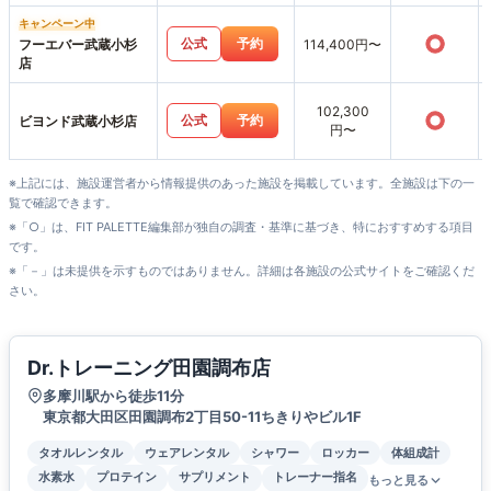
キャンペーン中
○
公式
予約
フーエバー武蔵小杉
114,400円〜
店
102,300
○
公式
予約
ビヨンド武蔵小杉店
円〜
※上記には、施設運営者から情報提供のあった施設を掲載しています。全施設は下の一
覧で確認できます。
※「○」は、FIT PALETTE編集部が独自の調査・基準に基づき、特におすすめする項目
です。
※「－」は未提供を示すものではありません。詳細は各施設の公式サイトをご確認くだ
さい。
Dr.トレーニング田園調布店
多摩川駅から徒歩11分
東京都大田区田園調布2丁目50-11ちきりやビル1F
タオルレンタル
ウェアレンタル
シャワー
ロッカー
体組成計
水素水
プロテイン
サプリメント
トレーナー指名
もっと見る