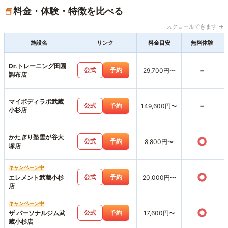
料金・体験・特徴を比べる
スクロールできます →
施設名
リンク
料金目安
無料体験
Dr.トレーニング田園
-
公式
予約
29,700円〜
調布店
マイボディラボ武蔵
-
公式
予約
149,600円〜
小杉店
かたぎり塾雪が谷大
○
公式
予約
8,800円〜
塚店
キャンペーン中
○
公式
予約
エレメント武蔵小杉
20,000円〜
店
キャンペーン中
○
公式
予約
ザ パーソナルジム武
17,600円〜
蔵小杉店