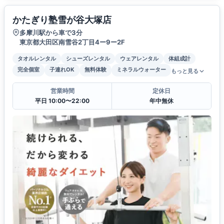
かたぎり塾雪が谷大塚店
多摩川駅から車で3分
東京都大田区南雪谷2丁目4ー9ー2F
タオルレンタル
シューズレンタル
ウェアレンタル
体組成計
完全個室
子連れOK
無料体験
ミネラルウォーター
もっと見る
営業時間
定休日
平日 10:00〜22:00
年中無休