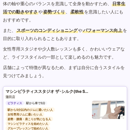
体の軸や重心のバランスを意識して全身を動かすため、
日常生
活での動きやすさ
や
姿勢づくり
、
柔軟性
を意識したい人にも
おすすめです。
また、
スポーツのコンディショニング
や
パフォーマンス向上
を
目的に取り入れられることもあります。
女性専用スタジオや少人数レッスンも多く、かわいいウェアな
ど、ライフスタイルの一部として楽しめるのも魅力です。
店舗によって特徴が異なるため、まずは自分に合うスタイルを
見つけてみましょう。
マシンピラティススタジオ ザ･シルク(the SILK)
蒲田店
ピラティス
駅から車で5分
駅から5分以内のジムに通いたい人
女性専用ジムに通いたい人
姿勢・腰痛・肩こりが気になる人
マシンピラティスを始めたい人
グループレッスンで始めたい人