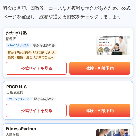
料金は月額、回数券、コースなど複雑な場合があるため、公式
ページを確認し、総額や通える回数をチェックしましょう。
かたぎり塾
糀谷店
パーソナルジム
駅から徒歩11分
駅から5分以内のジムに通いたい人
姿勢・腰痛・肩こりが気になる人
公式サイトを見る
体験・相談予約
PBCR N. S
大鳥居本店
パーソナルジム
駅から徒歩2分
公式サイトを見る
体験・相談予約
FitnessPartner
大鳥居店