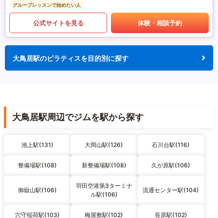
グループレッスンで始めたい人
公式サイトを見る
体験・相談予約
大鳥居駅のピラティスを目的別に探す
大鳥居駅周辺でジムを駅から探す
池上駅(131)
大岡山駅(126)
石川台駅(116)
整備場駅(108)
新整備場駅(108)
久が原駅(106)
羽田空港第3ターミナ
御嶽山駅(106)
流通センター駅(104)
ル駅(106)
穴守稲荷駅(103)
梅屋敷駅(102)
長原駅(102)