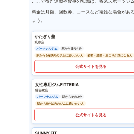
ここで得た運動や食事の知識は、将来スポーツジ
料金は月額、回数券、コースなど複雑な場合があ
ょう。
かたぎり塾
糀谷店
パーソナルジム
駅から徒歩4分
駅から5分以内のジムに通いたい人
姿勢・腰痛・肩こりが気になる人
公式サイトを見る
女性専用ジムFITTERIA
糀谷駅店
パーソナルジム
駅から徒歩2分
駅から5分以内のジムに通いたい人
公式サイトを見る
SUNNY FIT